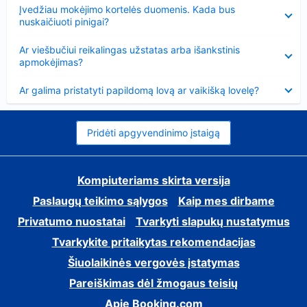
Suglausta
Įvedžiau mokėjimo kortelės duomenis. Kada bus
nuskaičiuoti pinigai?
Suglausta
Ar viešbučiui reikalingas užstatas arba išankstinis
apmokėjimas?
Suglausta
Ar galima pristatyti papildomą lovą ar vaikišką lovelę?
Pridėti apgyvendinimo įstaigą
Kompiuteriams skirta versija
Paslaugų teikimo sąlygos
Kaip mes dirbame
Privatumo nuostatai
Tvarkyti slapukų nustatymus
Tvarkykite pritaikytas rekomendacijas
Šiuolaikinės vergovės įstatymas
Pareiškimas dėl žmogaus teisių
Apie Booking.com