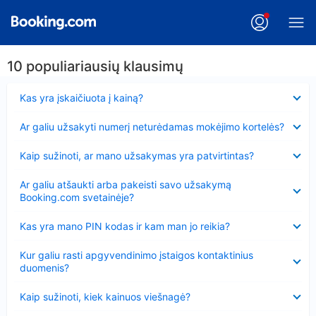
10 populiariausių klausimų
Suglausta
Kas yra įskaičiuota į kainą?
Suglausta
Ar galiu užsakyti numerį neturėdamas mokėjimo kortelės?
Suglausta
Kaip sužinoti, ar mano užsakymas yra patvirtintas?
Suglausta
Ar galiu atšaukti arba pakeisti savo užsakymą
Booking.com svetainėje?
Suglausta
Kas yra mano PIN kodas ir kam man jo reikia?
Suglausta
Kur galiu rasti apgyvendinimo įstaigos kontaktinius
duomenis?
Suglausta
Kaip sužinoti, kiek kainuos viešnagė?