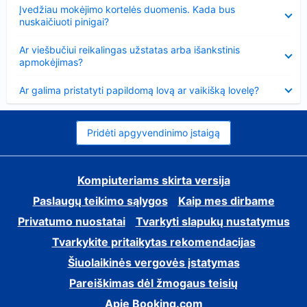
Suglausta
Įvedžiau mokėjimo kortelės duomenis. Kada bus
nuskaičiuoti pinigai?
Suglausta
Ar viešbučiui reikalingas užstatas arba išankstinis
apmokėjimas?
Suglausta
Ar galima pristatyti papildomą lovą ar vaikišką lovelę?
Pridėti apgyvendinimo įstaigą
Kompiuteriams skirta versija
Paslaugų teikimo sąlygos
Kaip mes dirbame
Privatumo nuostatai
Tvarkyti slapukų nustatymus
Tvarkykite pritaikytas rekomendacijas
Šiuolaikinės vergovės įstatymas
Pareiškimas dėl žmogaus teisių
Apie Booking.com