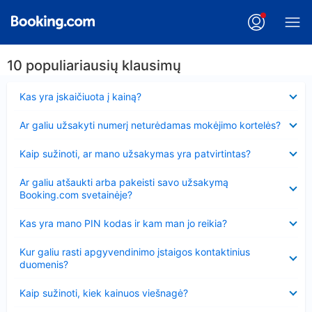
10 populiariausių klausimų
Suglausta
Kas yra įskaičiuota į kainą?
Suglausta
Ar galiu užsakyti numerį neturėdamas mokėjimo kortelės?
Suglausta
Kaip sužinoti, ar mano užsakymas yra patvirtintas?
Suglausta
Ar galiu atšaukti arba pakeisti savo užsakymą
Booking.com svetainėje?
Suglausta
Kas yra mano PIN kodas ir kam man jo reikia?
Suglausta
Kur galiu rasti apgyvendinimo įstaigos kontaktinius
duomenis?
Suglausta
Kaip sužinoti, kiek kainuos viešnagė?