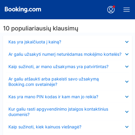
10 populiariausių klausimų
Suglausta
Kas yra įskaičiuota į kainą?
Suglausta
Ar galiu užsakyti numerį neturėdamas mokėjimo kortelės?
Suglausta
Kaip sužinoti, ar mano užsakymas yra patvirtintas?
Suglausta
Ar galiu atšaukti arba pakeisti savo užsakymą
Booking.com svetainėje?
Suglausta
Kas yra mano PIN kodas ir kam man jo reikia?
Suglausta
Kur galiu rasti apgyvendinimo įstaigos kontaktinius
duomenis?
Suglausta
Kaip sužinoti, kiek kainuos viešnagė?