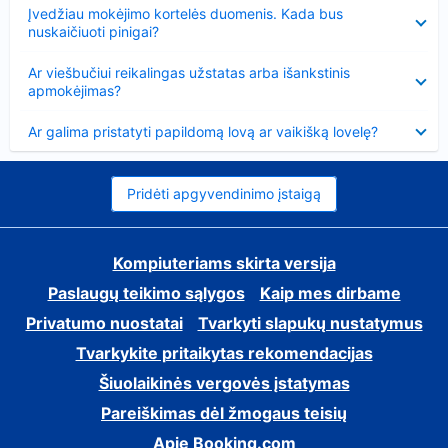
Suglausta
Įvedžiau mokėjimo kortelės duomenis. Kada bus
nuskaičiuoti pinigai?
Suglausta
Ar viešbučiui reikalingas užstatas arba išankstinis
apmokėjimas?
Suglausta
Ar galima pristatyti papildomą lovą ar vaikišką lovelę?
Pridėti apgyvendinimo įstaigą
Kompiuteriams skirta versija
Paslaugų teikimo sąlygos
Kaip mes dirbame
Privatumo nuostatai
Tvarkyti slapukų nustatymus
Tvarkykite pritaikytas rekomendacijas
Šiuolaikinės vergovės įstatymas
Pareiškimas dėl žmogaus teisių
Apie Booking.com