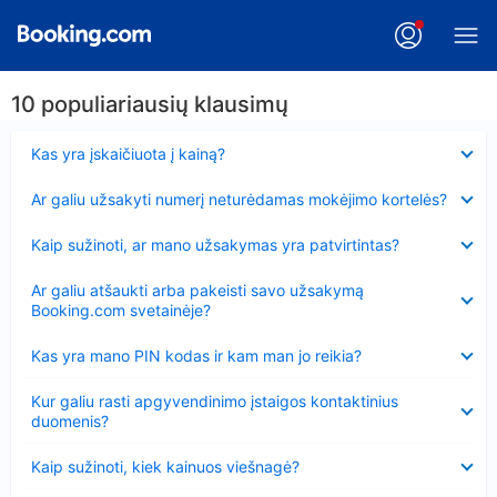
10 populiariausių klausimų
Suglausta
Kas yra įskaičiuota į kainą?
Suglausta
Ar galiu užsakyti numerį neturėdamas mokėjimo kortelės?
Suglausta
Kaip sužinoti, ar mano užsakymas yra patvirtintas?
Suglausta
Ar galiu atšaukti arba pakeisti savo užsakymą
Booking.com svetainėje?
Suglausta
Kas yra mano PIN kodas ir kam man jo reikia?
Suglausta
Kur galiu rasti apgyvendinimo įstaigos kontaktinius
duomenis?
Suglausta
Kaip sužinoti, kiek kainuos viešnagė?