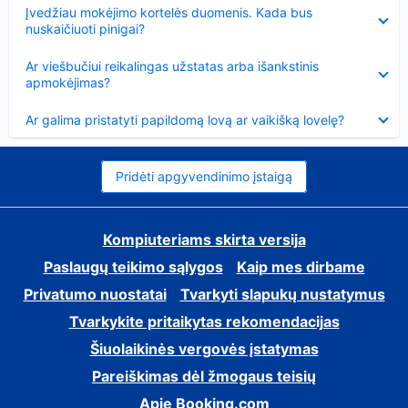
Suglausta
Įvedžiau mokėjimo kortelės duomenis. Kada bus
nuskaičiuoti pinigai?
Suglausta
Ar viešbučiui reikalingas užstatas arba išankstinis
apmokėjimas?
Suglausta
Ar galima pristatyti papildomą lovą ar vaikišką lovelę?
Pridėti apgyvendinimo įstaigą
Kompiuteriams skirta versija
Paslaugų teikimo sąlygos
Kaip mes dirbame
Privatumo nuostatai
Tvarkyti slapukų nustatymus
Tvarkykite pritaikytas rekomendacijas
Šiuolaikinės vergovės įstatymas
Pareiškimas dėl žmogaus teisių
Apie Booking.com