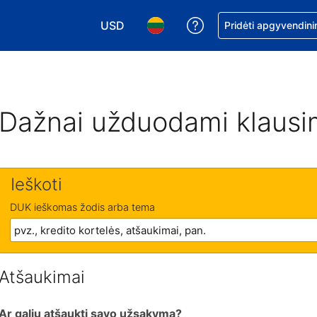
USD
Pagalba dėl užsaky
Pridėti apgyvendini
Pasirinkite valiutą. Jūsų pasirinkta valiu
Pasirinkite kalbą. Jūsų pasirink
Dažnai užduodami klausi
Ieškoti
DUK ieškomas žodis arba tema
Atšaukimai
Ar galiu atšaukti savo užsakymą?