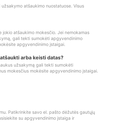
ti užsakymo atšaukimo nuostatuose. Visus
e jokio atšaukimo mokesčio. Jei nemokamas
kymą, gali tekti sumokėti apgyvendinimo
okėsite apgyvendinimo įstaigai.
atšaukti arba keisti datas?
aukus užsakymą gali tekti sumokėti
mus mokesčius mokėsite apgyvendinimo įstaigai.
mu. Patikrinkite savo el. pašto dėžutės gautųjų
usisiekite su apgyvendinimo įstaiga ir