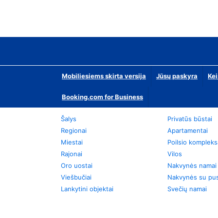
Mobiliesiems skirta versija
Jūsų paskyra
Kei
Booking.com for Business
Šalys
Privatūs būstai
Regionai
Apartamentai
Miestai
Poilsio kompleks
Rajonai
Vilos
Oro uostai
Nakvynės namai
Viešbučiai
Nakvynės su pus
Lankytini objektai
Svečių namai