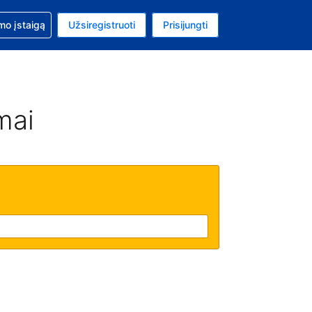
mo
mo įstaigą
Užsiregistruoti
Prisijungti
ta: Jungtinių Valstijų doleris
ta kalba: Lietuvių
mai