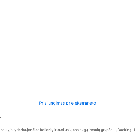
Prisijungimas prie ekstraneto
s.
aulyje lyderiaujančios kelionių ir susijusių paslaugų įmonių grupės – „Booking Hol