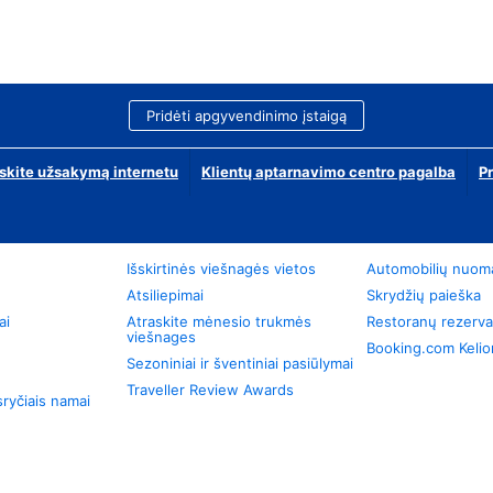
Pridėti apgyvendinimo įstaigą
skite užsakymą internetu
Klientų aptarnavimo centro pagalba
P
Išskirtinės viešnagės vietos
Automobilių nuom
Atsiliepimai
Skrydžių paieška
ai
Atraskite mėnesio trukmės
Restoranų rezerva
viešnages
Booking.com Keli
Sezoniniai ir šventiniai pasiūlymai
Traveller Review Awards
ryčiais namai