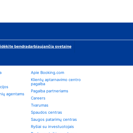
ridėkite bendradarbiaujančią svetainę
a
Apie Booking.com
Klientų aptarnavimo centro
pagalba
cijos
Pagalba partneriams
onių agentams
Careers
Tvarumas
Spaudos centras
Saugos patarimų centras
Ryšiai su investuotojais