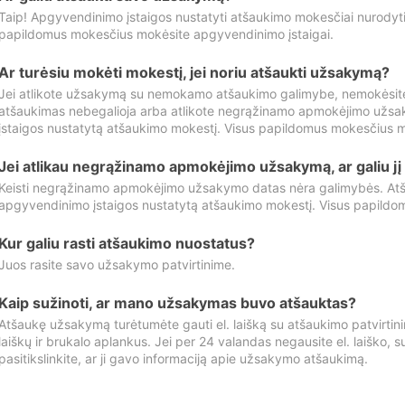
Taip! Apgyvendinimo įstaigos nustatyti atšaukimo mokesčiai nurody
papildomus mokesčius mokėsite apgyvendinimo įstaigai.
Ar turėsiu mokėti mokestį, jei noriu atšaukti užsakymą?
Jei atlikote užsakymą su nemokamo atšaukimo galimybe, nemokėsit
atšaukimas nebegalioja arba atlikote negrąžinamo apmokėjimo užsa
įstaigos nustatytą atšaukimo mokestį. Visus papildomus mokesčius m
Jei atlikau negrąžinamo apmokėjimo užsakymą, ar galiu jį 
Keisti negrąžinamo apmokėjimo užsakymo datas nėra galimybės. Atš
apgyvendinimo įstaigos nustatytą atšaukimo mokestį. Visus papildo
Kur galiu rasti atšaukimo nuostatus?
Juos rasite savo užsakymo patvirtinime.
Kaip sužinoti, ar mano užsakymas buvo atšauktas?
Atšaukę užsakymą turėtumėte gauti el. laišką su atšaukimo patvirtini
laiškų ir brukalo aplankus. Jei per 24 valandas negausite el. laiško, s
pasitikslinkite, ar ji gavo informaciją apie užsakymo atšaukimą.