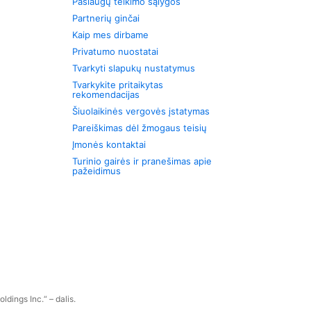
Paslaugų teikimo sąlygos
Partnerių ginčai
Kaip mes dirbame
Privatumo nuostatai
Tvarkyti slapukų nustatymus
Tvarkykite pritaikytas
rekomendacijas
Šiuolaikinės vergovės įstatymas
Pareiškimas dėl žmogaus teisių
Įmonės kontaktai
Turinio gairės ir pranešimas apie
pažeidimus
dings Inc.“ – dalis.