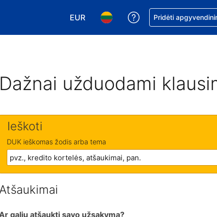
EUR
Pagalba dėl užsaky
Pridėti apgyvendini
Pasirinkite valiutą. Jūsų pasirinkta vali
Pasirinkite kalbą. Jūsų pasirink
Dažnai užduodami klausi
Ieškoti
DUK ieškomas žodis arba tema
Atšaukimai
Ar galiu atšaukti savo užsakymą?