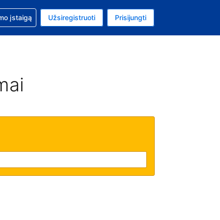
mo
mo įstaigą
Užsiregistruoti
Prisijungti
uta: Euras
ta kalba: Lietuvių
mai