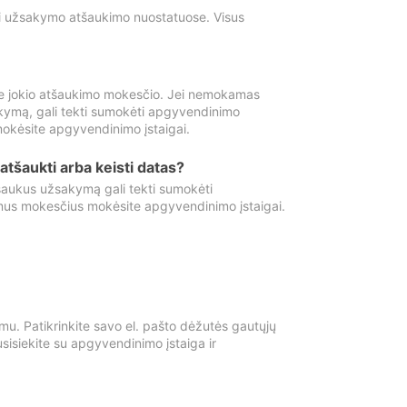
ti užsakymo atšaukimo nuostatuose. Visus
e jokio atšaukimo mokesčio. Jei nemokamas
kymą, gali tekti sumokėti apgyvendinimo
okėsite apgyvendinimo įstaigai.
atšaukti arba keisti datas?
aukus užsakymą gali tekti sumokėti
mus mokesčius mokėsite apgyvendinimo įstaigai.
mu. Patikrinkite savo el. pašto dėžutės gautųjų
usisiekite su apgyvendinimo įstaiga ir