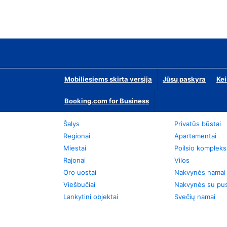
Mobiliesiems skirta versija
Jūsų paskyra
Kei
Booking.com for Business
Šalys
Privatūs būstai
Regionai
Apartamentai
Miestai
Poilsio kompleks
Rajonai
Vilos
Oro uostai
Nakvynės namai
Viešbučiai
Nakvynės su pus
Lankytini objektai
Svečių namai