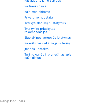
Paslaugų teikimo sąlygos
Partnerių ginčai
Kaip mes dirbame
Privatumo nuostatai
Tvarkyti slapukų nustatymus
Tvarkykite pritaikytas
rekomendacijas
Šiuolaikinės vergovės įstatymas
Pareiškimas dėl žmogaus teisių
Įmonės kontaktai
Turinio gairės ir pranešimas apie
pažeidimus
dings Inc.“ – dalis.