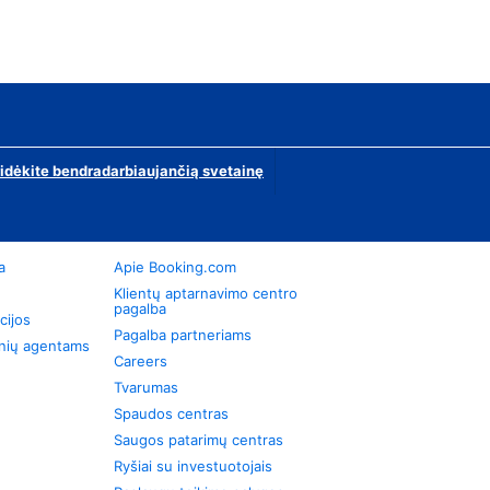
ridėkite bendradarbiaujančią svetainę
a
Apie Booking.com
Klientų aptarnavimo centro
pagalba
cijos
Pagalba partneriams
onių agentams
Careers
Tvarumas
Spaudos centras
Saugos patarimų centras
Ryšiai su investuotojais