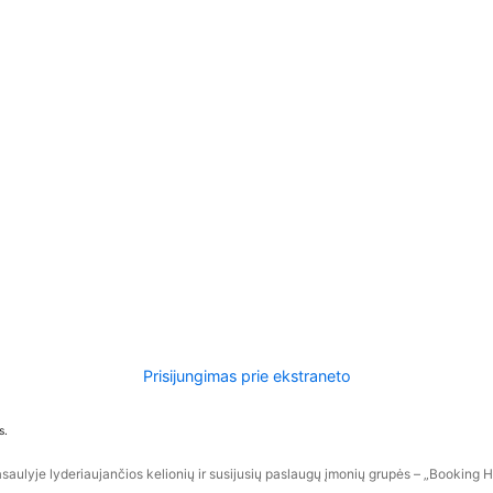
Prisijungimas prie ekstraneto
s.
aulyje lyderiaujančios kelionių ir susijusių paslaugų įmonių grupės – „Booking Hol