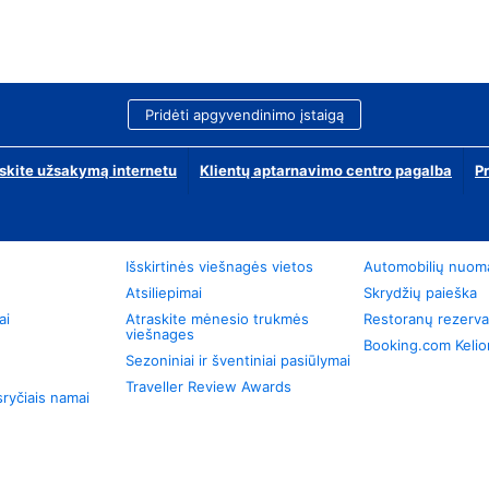
Pridėti apgyvendinimo įstaigą
skite užsakymą internetu
Klientų aptarnavimo centro pagalba
P
Išskirtinės viešnagės vietos
Automobilių nuom
Atsiliepimai
Skrydžių paieška
ai
Atraskite mėnesio trukmės
Restoranų rezerva
viešnages
Booking.com Keli
Sezoniniai ir šventiniai pasiūlymai
Traveller Review Awards
ryčiais namai