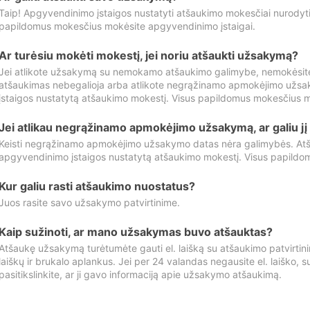
Taip! Apgyvendinimo įstaigos nustatyti atšaukimo mokesčiai nurody
papildomus mokesčius mokėsite apgyvendinimo įstaigai.
Ar turėsiu mokėti mokestį, jei noriu atšaukti užsakymą?
Jei atlikote užsakymą su nemokamo atšaukimo galimybe, nemokėsit
atšaukimas nebegalioja arba atlikote negrąžinamo apmokėjimo užsa
įstaigos nustatytą atšaukimo mokestį. Visus papildomus mokesčius m
Jei atlikau negrąžinamo apmokėjimo užsakymą, ar galiu jį 
Keisti negrąžinamo apmokėjimo užsakymo datas nėra galimybės. Atš
apgyvendinimo įstaigos nustatytą atšaukimo mokestį. Visus papildo
Kur galiu rasti atšaukimo nuostatus?
Juos rasite savo užsakymo patvirtinime.
Kaip sužinoti, ar mano užsakymas buvo atšauktas?
Atšaukę užsakymą turėtumėte gauti el. laišką su atšaukimo patvirtini
laiškų ir brukalo aplankus. Jei per 24 valandas negausite el. laiško, s
pasitikslinkite, ar ji gavo informaciją apie užsakymo atšaukimą.