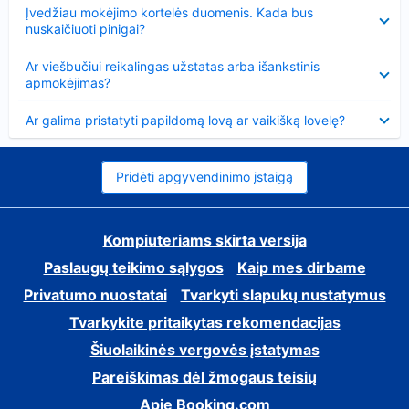
Suglausta
Įvedžiau mokėjimo kortelės duomenis. Kada bus
nuskaičiuoti pinigai?
Suglausta
Ar viešbučiui reikalingas užstatas arba išankstinis
apmokėjimas?
Suglausta
Ar galima pristatyti papildomą lovą ar vaikišką lovelę?
Pridėti apgyvendinimo įstaigą
Kompiuteriams skirta versija
Paslaugų teikimo sąlygos
Kaip mes dirbame
Privatumo nuostatai
Tvarkyti slapukų nustatymus
Tvarkykite pritaikytas rekomendacijas
Šiuolaikinės vergovės įstatymas
Pareiškimas dėl žmogaus teisių
Apie Booking.com