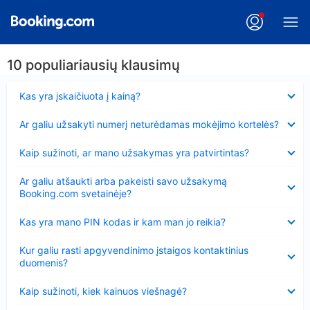
10 populiariausių klausimų
Suglausta
Kas yra įskaičiuota į kainą?
Suglausta
Ar galiu užsakyti numerį neturėdamas mokėjimo kortelės?
Suglausta
Kaip sužinoti, ar mano užsakymas yra patvirtintas?
Suglausta
Ar galiu atšaukti arba pakeisti savo užsakymą
Booking.com svetainėje?
Suglausta
Kas yra mano PIN kodas ir kam man jo reikia?
Suglausta
Kur galiu rasti apgyvendinimo įstaigos kontaktinius
duomenis?
Suglausta
Kaip sužinoti, kiek kainuos viešnagė?