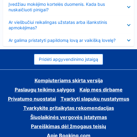
Suglausta
Įvedžiau mokėjimo kortelės duomenis. Kada bus
nuskaičiuoti pinigai?
Suglausta
Ar viešbučiui reikalingas užstatas arba išankstinis
apmokėjimas?
Suglausta
Ar galima pristatyti papildomą lovą ar vaikišką lovelę?
Pridėti apgyvendinimo įstaigą
Kompiuteriams skirta versija
Paslaugų teikimo sąlygos
Kaip mes dirbame
Privatumo nuostatai
Tvarkyti slapukų nustatymus
Tvarkykite pritaikytas rekomendacijas
Šiuolaikinės vergovės įstatymas
Pareiškimas dėl žmogaus teisių
Apie Booking.com