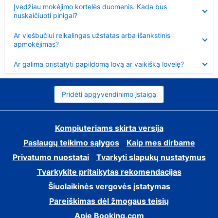
Suglausta
Įvedžiau mokėjimo kortelės duomenis. Kada bus
nuskaičiuoti pinigai?
Suglausta
Ar viešbučiui reikalingas užstatas arba išankstinis
apmokėjimas?
Suglausta
Ar galima pristatyti papildomą lovą ar vaikišką lovelę?
Pridėti apgyvendinimo įstaigą
Kompiuteriams skirta versija
Paslaugų teikimo sąlygos
Kaip mes dirbame
Privatumo nuostatai
Tvarkyti slapukų nustatymus
Tvarkykite pritaikytas rekomendacijas
Šiuolaikinės vergovės įstatymas
Pareiškimas dėl žmogaus teisių
Apie Booking.com