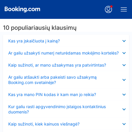
10 populiariausių klausimų
Suglausta
Kas yra įskaičiuota į kainą?
Suglausta
Ar galiu užsakyti numerį neturėdamas mokėjimo kortelės?
Suglausta
Kaip sužinoti, ar mano užsakymas yra patvirtintas?
Suglausta
Ar galiu atšaukti arba pakeisti savo užsakymą
Booking.com svetainėje?
Suglausta
Kas yra mano PIN kodas ir kam man jo reikia?
Suglausta
Kur galiu rasti apgyvendinimo įstaigos kontaktinius
duomenis?
Suglausta
Kaip sužinoti, kiek kainuos viešnagė?