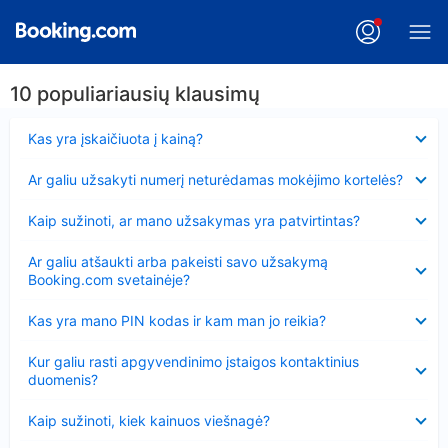
10 populiariausių klausimų
Suglausta
Kas yra įskaičiuota į kainą?
Suglausta
Ar galiu užsakyti numerį neturėdamas mokėjimo kortelės?
Suglausta
Kaip sužinoti, ar mano užsakymas yra patvirtintas?
Suglausta
Ar galiu atšaukti arba pakeisti savo užsakymą
Booking.com svetainėje?
Suglausta
Kas yra mano PIN kodas ir kam man jo reikia?
Suglausta
Kur galiu rasti apgyvendinimo įstaigos kontaktinius
duomenis?
Suglausta
Kaip sužinoti, kiek kainuos viešnagė?