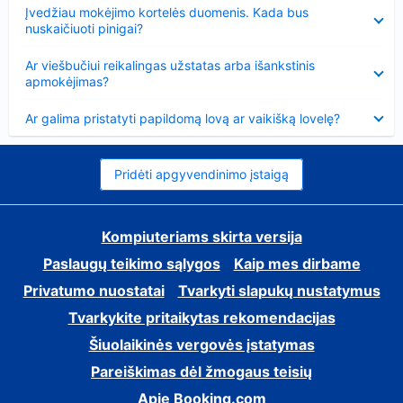
Suglausta
Įvedžiau mokėjimo kortelės duomenis. Kada bus
nuskaičiuoti pinigai?
Suglausta
Ar viešbučiui reikalingas užstatas arba išankstinis
apmokėjimas?
Suglausta
Ar galima pristatyti papildomą lovą ar vaikišką lovelę?
Pridėti apgyvendinimo įstaigą
Kompiuteriams skirta versija
Paslaugų teikimo sąlygos
Kaip mes dirbame
Privatumo nuostatai
Tvarkyti slapukų nustatymus
Tvarkykite pritaikytas rekomendacijas
Šiuolaikinės vergovės įstatymas
Pareiškimas dėl žmogaus teisių
Apie Booking.com