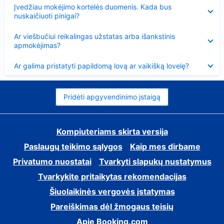
Suglausta
Įvedžiau mokėjimo kortelės duomenis. Kada bus
nuskaičiuoti pinigai?
Suglausta
Ar viešbučiui reikalingas užstatas arba išankstinis
apmokėjimas?
Suglausta
Ar galima pristatyti papildomą lovą ar vaikišką lovelę?
Pridėti apgyvendinimo įstaigą
Kompiuteriams skirta versija
Paslaugų teikimo sąlygos
Kaip mes dirbame
Privatumo nuostatai
Tvarkyti slapukų nustatymus
Tvarkykite pritaikytas rekomendacijas
Šiuolaikinės vergovės įstatymas
Pareiškimas dėl žmogaus teisių
Apie Booking.com