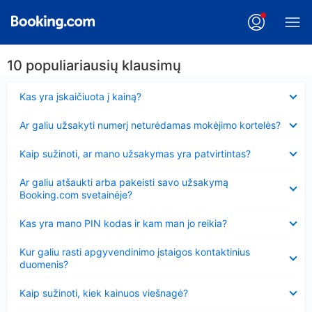
10 populiariausių klausimų
Suglausta
Kas yra įskaičiuota į kainą?
Suglausta
Ar galiu užsakyti numerį neturėdamas mokėjimo kortelės?
Suglausta
Kaip sužinoti, ar mano užsakymas yra patvirtintas?
Suglausta
Ar galiu atšaukti arba pakeisti savo užsakymą
Booking.com svetainėje?
Suglausta
Kas yra mano PIN kodas ir kam man jo reikia?
Suglausta
Kur galiu rasti apgyvendinimo įstaigos kontaktinius
duomenis?
Suglausta
Kaip sužinoti, kiek kainuos viešnagė?