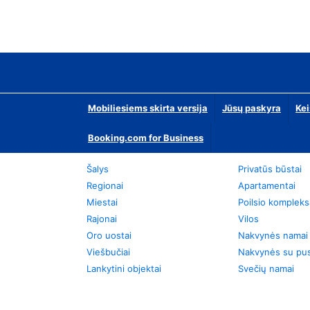
Mobiliesiems skirta versija
Jūsų paskyra
Kei
Booking.com for Business
Šalys
Privatūs būstai
Regionai
Apartamentai
Miestai
Poilsio kompleks
Rajonai
Vilos
Oro uostai
Nakvynės namai
Viešbučiai
Nakvynės su pus
Lankytini objektai
Svečių namai