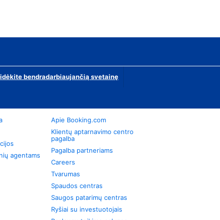
ridėkite bendradarbiaujančią svetainę
a
Apie Booking.com
Klientų aptarnavimo centro
pagalba
cijos
Pagalba partneriams
onių agentams
Careers
Tvarumas
Spaudos centras
Saugos patarimų centras
Ryšiai su investuotojais