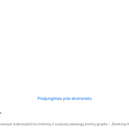
Prisijungimas prie ekstraneto
s.
aulyje lyderiaujančios kelionių ir susijusių paslaugų įmonių grupės – „Booking Hol