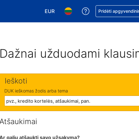
EUR
Pagalba dėl užsaky
Pridėti apgyvendini
Pasirinkite valiutą. Jūsų pasirinkta vali
Pasirinkite kalbą. Jūsų pasirink
Dažnai užduodami klausi
Ieškoti
DUK ieškomas žodis arba tema
Atšaukimai
Ar galiu atšaukti savo užsakymą?