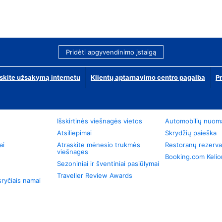
Pridėti apgyvendinimo įstaigą
skite užsakymą internetu
Klientų aptarnavimo centro pagalba
P
Išskirtinės viešnagės vietos
Automobilių nuom
Atsiliepimai
Skrydžių paieška
ai
Atraskite mėnesio trukmės
Restoranų rezerva
viešnages
Booking.com Keli
Sezoniniai ir šventiniai pasiūlymai
Traveller Review Awards
ryčiais namai