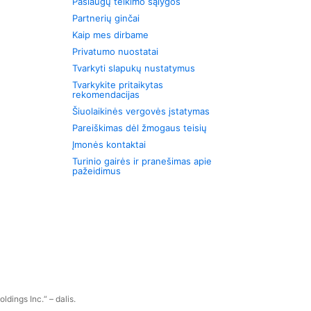
Paslaugų teikimo sąlygos
Partnerių ginčai
Kaip mes dirbame
Privatumo nuostatai
Tvarkyti slapukų nustatymus
Tvarkykite pritaikytas
rekomendacijas
Šiuolaikinės vergovės įstatymas
Pareiškimas dėl žmogaus teisių
Įmonės kontaktai
Turinio gairės ir pranešimas apie
pažeidimus
dings Inc.“ – dalis.