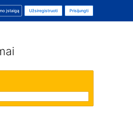
mo
mo įstaigą
Užsiregistruoti
Prisijungti
uta: Euras
ta kalba: Lietuvių
mai