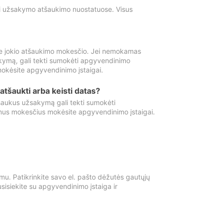
ti užsakymo atšaukimo nuostatuose. Visus
e jokio atšaukimo mokesčio. Jei nemokamas
kymą, gali tekti sumokėti apgyvendinimo
okėsite apgyvendinimo įstaigai.
atšaukti arba keisti datas?
aukus užsakymą gali tekti sumokėti
mus mokesčius mokėsite apgyvendinimo įstaigai.
mu. Patikrinkite savo el. pašto dėžutės gautųjų
usisiekite su apgyvendinimo įstaiga ir