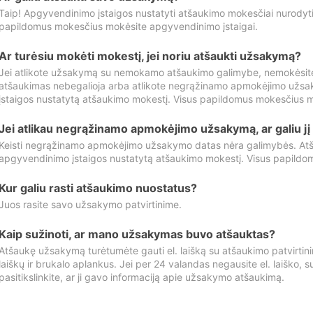
Taip! Apgyvendinimo įstaigos nustatyti atšaukimo mokesčiai nurody
papildomus mokesčius mokėsite apgyvendinimo įstaigai.
Ar turėsiu mokėti mokestį, jei noriu atšaukti užsakymą?
Jei atlikote užsakymą su nemokamo atšaukimo galimybe, nemokėsit
atšaukimas nebegalioja arba atlikote negrąžinamo apmokėjimo užsa
įstaigos nustatytą atšaukimo mokestį. Visus papildomus mokesčius m
Jei atlikau negrąžinamo apmokėjimo užsakymą, ar galiu jį 
Keisti negrąžinamo apmokėjimo užsakymo datas nėra galimybės. Atš
apgyvendinimo įstaigos nustatytą atšaukimo mokestį. Visus papildo
Kur galiu rasti atšaukimo nuostatus?
Juos rasite savo užsakymo patvirtinime.
Kaip sužinoti, ar mano užsakymas buvo atšauktas?
Atšaukę užsakymą turėtumėte gauti el. laišką su atšaukimo patvirtini
laiškų ir brukalo aplankus. Jei per 24 valandas negausite el. laiško, s
pasitikslinkite, ar ji gavo informaciją apie užsakymo atšaukimą.