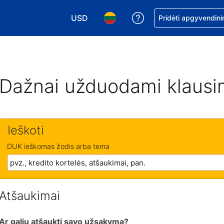
USD
Pagalba dėl užsaky
Pridėti apgyvendini
Pasirinkite valiutą. Jūsų pasirinkta valiu
Pasirinkite kalbą. Jūsų pasirink
Dažnai užduodami klausi
Ieškoti
DUK ieškomas žodis arba tema
Atšaukimai
Ar galiu atšaukti savo užsakymą?