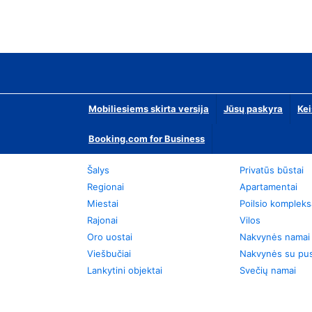
Mobiliesiems skirta versija
Jūsų paskyra
Kei
Booking.com for Business
Šalys
Privatūs būstai
Regionai
Apartamentai
Miestai
Poilsio kompleks
Rajonai
Vilos
Oro uostai
Nakvynės namai
Viešbučiai
Nakvynės su pus
Lankytini objektai
Svečių namai