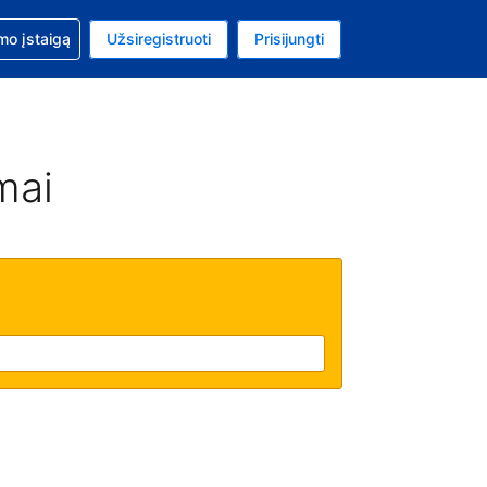
mo
mo įstaigą
Užsiregistruoti
Prisijungti
ta: Jungtinių Valstijų doleris
ta kalba: Lietuvių
mai