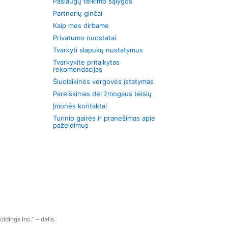
Paslaugų teikimo sąlygos
Partnerių ginčai
Kaip mes dirbame
Privatumo nuostatai
Tvarkyti slapukų nustatymus
Tvarkykite pritaikytas
rekomendacijas
Šiuolaikinės vergovės įstatymas
Pareiškimas dėl žmogaus teisių
Įmonės kontaktai
Turinio gairės ir pranešimas apie
pažeidimus
dings Inc.“ – dalis.