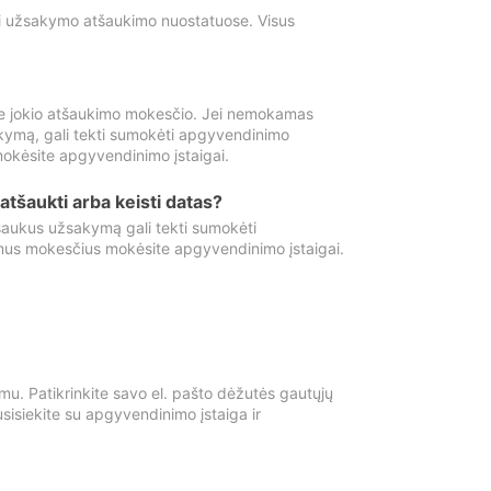
ti užsakymo atšaukimo nuostatuose. Visus
e jokio atšaukimo mokesčio. Jei nemokamas
kymą, gali tekti sumokėti apgyvendinimo
okėsite apgyvendinimo įstaigai.
atšaukti arba keisti datas?
aukus užsakymą gali tekti sumokėti
mus mokesčius mokėsite apgyvendinimo įstaigai.
mu. Patikrinkite savo el. pašto dėžutės gautųjų
usisiekite su apgyvendinimo įstaiga ir