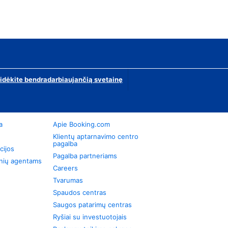
ridėkite bendradarbiaujančią svetainę
a
Apie Booking.com
Klientų aptarnavimo centro
pagalba
cijos
Pagalba partneriams
onių agentams
Careers
Tvarumas
Spaudos centras
Saugos patarimų centras
Ryšiai su investuotojais