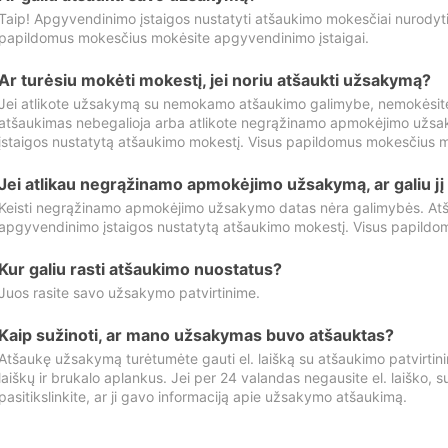
Taip! Apgyvendinimo įstaigos nustatyti atšaukimo mokesčiai nurody
papildomus mokesčius mokėsite apgyvendinimo įstaigai.
Ar turėsiu mokėti mokestį, jei noriu atšaukti užsakymą?
Jei atlikote užsakymą su nemokamo atšaukimo galimybe, nemokėsit
atšaukimas nebegalioja arba atlikote negrąžinamo apmokėjimo užsa
įstaigos nustatytą atšaukimo mokestį. Visus papildomus mokesčius m
Jei atlikau negrąžinamo apmokėjimo užsakymą, ar galiu jį 
Keisti negrąžinamo apmokėjimo užsakymo datas nėra galimybės. Atš
apgyvendinimo įstaigos nustatytą atšaukimo mokestį. Visus papildo
Kur galiu rasti atšaukimo nuostatus?
Juos rasite savo užsakymo patvirtinime.
Kaip sužinoti, ar mano užsakymas buvo atšauktas?
Atšaukę užsakymą turėtumėte gauti el. laišką su atšaukimo patvirtini
laiškų ir brukalo aplankus. Jei per 24 valandas negausite el. laiško, s
pasitikslinkite, ar ji gavo informaciją apie užsakymo atšaukimą.