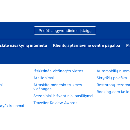
Pridėti apgyvendinimo įstaigą
skite užsakymą internetu
Klientų aptarnavimo centro pagalba
P
Išskirtinės viešnagės vietos
Automobilių nuom
Atsiliepimai
Skrydžių paieška
ai
Atraskite mėnesio trukmės
Restoranų rezerva
viešnages
Booking.com Keli
Sezoniniai ir šventiniai pasiūlymai
Traveller Review Awards
ryčiais namai