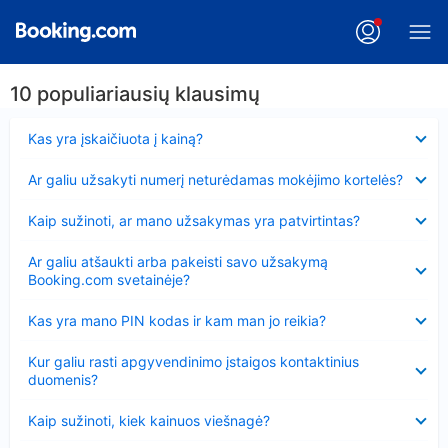
10 populiariausių klausimų
Suglausta
Kas yra įskaičiuota į kainą?
Suglausta
Ar galiu užsakyti numerį neturėdamas mokėjimo kortelės?
Suglausta
Kaip sužinoti, ar mano užsakymas yra patvirtintas?
Suglausta
Ar galiu atšaukti arba pakeisti savo užsakymą
Booking.com svetainėje?
Suglausta
Kas yra mano PIN kodas ir kam man jo reikia?
Suglausta
Kur galiu rasti apgyvendinimo įstaigos kontaktinius
duomenis?
Suglausta
Kaip sužinoti, kiek kainuos viešnagė?