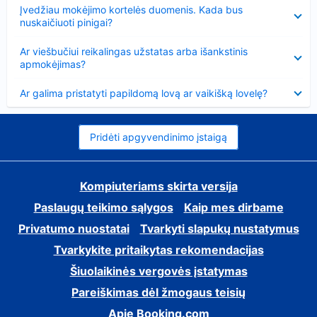
Suglausta
Įvedžiau mokėjimo kortelės duomenis. Kada bus
nuskaičiuoti pinigai?
Suglausta
Ar viešbučiui reikalingas užstatas arba išankstinis
apmokėjimas?
Suglausta
Ar galima pristatyti papildomą lovą ar vaikišką lovelę?
Pridėti apgyvendinimo įstaigą
Kompiuteriams skirta versija
Paslaugų teikimo sąlygos
Kaip mes dirbame
Privatumo nuostatai
Tvarkyti slapukų nustatymus
Tvarkykite pritaikytas rekomendacijas
Šiuolaikinės vergovės įstatymas
Pareiškimas dėl žmogaus teisių
Apie Booking.com