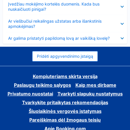
Suglausta
Įvedžiau mokėjimo kortelės duomenis. Kada bus
nuskaičiuoti pinigai?
Suglausta
Ar viešbučiui reikalingas užstatas arba išankstinis
apmokėjimas?
Suglausta
Ar galima pristatyti papildomą lovą ar vaikišką lovelę?
Pridėti apgyvendinimo įstaigą
Kompiuteriams skirta versija
Paslaugų teikimo sąlygos
Kaip mes dirbame
Privatumo nuostatai
Tvarkyti slapukų nustatymus
Tvarkykite pritaikytas rekomendacijas
Šiuolaikinės vergovės įstatymas
Pareiškimas dėl žmogaus teisių
Apie Booking.com