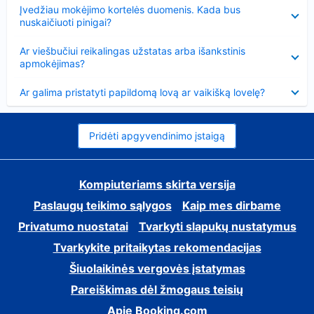
Suglausta
Įvedžiau mokėjimo kortelės duomenis. Kada bus
nuskaičiuoti pinigai?
Suglausta
Ar viešbučiui reikalingas užstatas arba išankstinis
apmokėjimas?
Suglausta
Ar galima pristatyti papildomą lovą ar vaikišką lovelę?
Pridėti apgyvendinimo įstaigą
Kompiuteriams skirta versija
Paslaugų teikimo sąlygos
Kaip mes dirbame
Privatumo nuostatai
Tvarkyti slapukų nustatymus
Tvarkykite pritaikytas rekomendacijas
Šiuolaikinės vergovės įstatymas
Pareiškimas dėl žmogaus teisių
Apie Booking.com