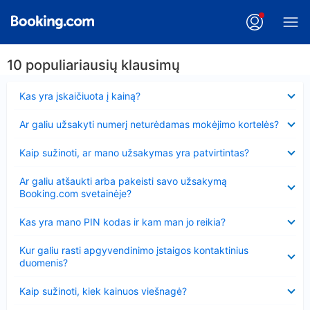
10 populiariausių klausimų
Suglausta
Kas yra įskaičiuota į kainą?
Suglausta
Ar galiu užsakyti numerį neturėdamas mokėjimo kortelės?
Suglausta
Kaip sužinoti, ar mano užsakymas yra patvirtintas?
Suglausta
Ar galiu atšaukti arba pakeisti savo užsakymą
Booking.com svetainėje?
Suglausta
Kas yra mano PIN kodas ir kam man jo reikia?
Suglausta
Kur galiu rasti apgyvendinimo įstaigos kontaktinius
duomenis?
Suglausta
Kaip sužinoti, kiek kainuos viešnagė?