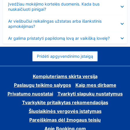
Suglausta
Įvedžiau mokėjimo kortelės duomenis. Kada bus
nuskaičiuoti pinigai?
Suglausta
Ar viešbučiui reikalingas užstatas arba išankstinis
apmokėjimas?
Suglausta
Ar galima pristatyti papildomą lovą ar vaikišką lovelę?
Pridėti apgyvendinimo įstaigą
Kompiuteriams skirta versija
Paslaugų teikimo sąlygos
Kaip mes dirbame
Privatumo nuostatai
Tvarkyti slapukų nustatymus
Tvarkykite pritaikytas rekomendacijas
Šiuolaikinės vergovės įstatymas
Pareiškimas dėl žmogaus teisių
Apie Booking.com