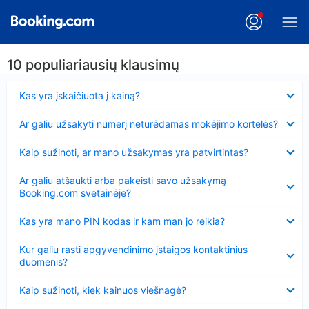
10 populiariausių klausimų
Suglausta
Kas yra įskaičiuota į kainą?
Suglausta
Ar galiu užsakyti numerį neturėdamas mokėjimo kortelės?
Suglausta
Kaip sužinoti, ar mano užsakymas yra patvirtintas?
Suglausta
Ar galiu atšaukti arba pakeisti savo užsakymą
Booking.com svetainėje?
Suglausta
Kas yra mano PIN kodas ir kam man jo reikia?
Suglausta
Kur galiu rasti apgyvendinimo įstaigos kontaktinius
duomenis?
Suglausta
Kaip sužinoti, kiek kainuos viešnagė?