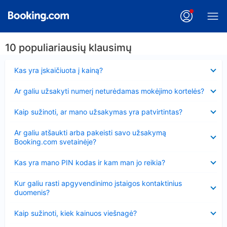
10 populiariausių klausimų
Suglausta
Kas yra įskaičiuota į kainą?
Suglausta
Ar galiu užsakyti numerį neturėdamas mokėjimo kortelės?
Suglausta
Kaip sužinoti, ar mano užsakymas yra patvirtintas?
Suglausta
Ar galiu atšaukti arba pakeisti savo užsakymą
Booking.com svetainėje?
Suglausta
Kas yra mano PIN kodas ir kam man jo reikia?
Suglausta
Kur galiu rasti apgyvendinimo įstaigos kontaktinius
duomenis?
Suglausta
Kaip sužinoti, kiek kainuos viešnagė?