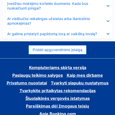
Suglausta
Įvedžiau mokėjimo kortelės duomenis. Kada bus
nuskaičiuoti pinigai?
Suglausta
Ar viešbučiui reikalingas užstatas arba išankstinis
apmokėjimas?
Suglausta
Ar galima pristatyti papildomą lovą ar vaikišką lovelę?
Pridėti apgyvendinimo įstaigą
Kompiuteriams skirta versija
Paslaugų teikimo sąlygos
Kaip mes dirbame
Privatumo nuostatai
Tvarkyti slapukų nustatymus
Tvarkykite pritaikytas rekomendacijas
Šiuolaikinės vergovės įstatymas
Pareiškimas dėl žmogaus teisių
Apie Booking.com