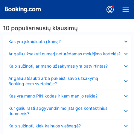
10 populiariausių klausimų
Suglausta
Kas yra įskaičiuota į kainą?
Suglausta
Ar galiu užsakyti numerį neturėdamas mokėjimo kortelės?
Suglausta
Kaip sužinoti, ar mano užsakymas yra patvirtintas?
Suglausta
Ar galiu atšaukti arba pakeisti savo užsakymą
Booking.com svetainėje?
Suglausta
Kas yra mano PIN kodas ir kam man jo reikia?
Suglausta
Kur galiu rasti apgyvendinimo įstaigos kontaktinius
duomenis?
Suglausta
Kaip sužinoti, kiek kainuos viešnagė?