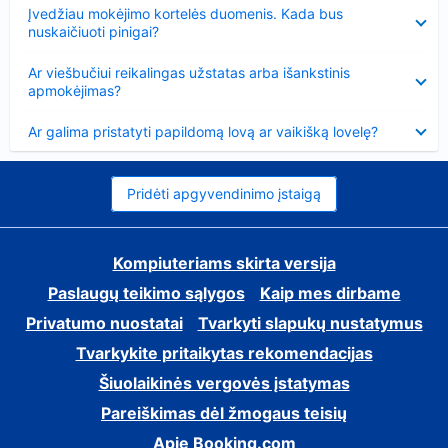
Suglausta
Įvedžiau mokėjimo kortelės duomenis. Kada bus
nuskaičiuoti pinigai?
Suglausta
Ar viešbučiui reikalingas užstatas arba išankstinis
apmokėjimas?
Suglausta
Ar galima pristatyti papildomą lovą ar vaikišką lovelę?
Pridėti apgyvendinimo įstaigą
Kompiuteriams skirta versija
Paslaugų teikimo sąlygos
Kaip mes dirbame
Privatumo nuostatai
Tvarkyti slapukų nustatymus
Tvarkykite pritaikytas rekomendacijas
Šiuolaikinės vergovės įstatymas
Pareiškimas dėl žmogaus teisių
Apie Booking.com