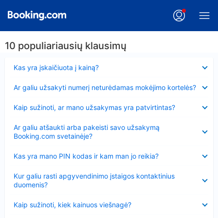
10 populiariausių klausimų
Suglausta
Kas yra įskaičiuota į kainą?
Suglausta
Ar galiu užsakyti numerį neturėdamas mokėjimo kortelės?
Suglausta
Kaip sužinoti, ar mano užsakymas yra patvirtintas?
Suglausta
Ar galiu atšaukti arba pakeisti savo užsakymą
Booking.com svetainėje?
Suglausta
Kas yra mano PIN kodas ir kam man jo reikia?
Suglausta
Kur galiu rasti apgyvendinimo įstaigos kontaktinius
duomenis?
Suglausta
Kaip sužinoti, kiek kainuos viešnagė?