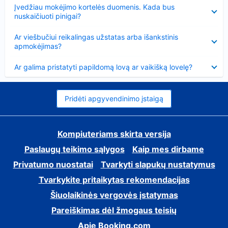
Suglausta
Įvedžiau mokėjimo kortelės duomenis. Kada bus
nuskaičiuoti pinigai?
Suglausta
Ar viešbučiui reikalingas užstatas arba išankstinis
apmokėjimas?
Suglausta
Ar galima pristatyti papildomą lovą ar vaikišką lovelę?
Pridėti apgyvendinimo įstaigą
Kompiuteriams skirta versija
Paslaugų teikimo sąlygos
Kaip mes dirbame
Privatumo nuostatai
Tvarkyti slapukų nustatymus
Tvarkykite pritaikytas rekomendacijas
Šiuolaikinės vergovės įstatymas
Pareiškimas dėl žmogaus teisių
Apie Booking.com