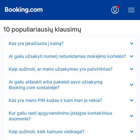
10 populiariausių klausimų
Suglausta
Kas yra įskaičiuota į kainą?
Suglausta
Ar galiu užsakyti numerį neturėdamas mokėjimo kortelės?
Suglausta
Kaip sužinoti, ar mano užsakymas yra patvirtintas?
Suglausta
Ar galiu atšaukti arba pakeisti savo užsakymą
Booking.com svetainėje?
Suglausta
Kas yra mano PIN kodas ir kam man jo reikia?
Suglausta
Kur galiu rasti apgyvendinimo įstaigos kontaktinius
duomenis?
Suglausta
Kaip sužinoti, kiek kainuos viešnagė?