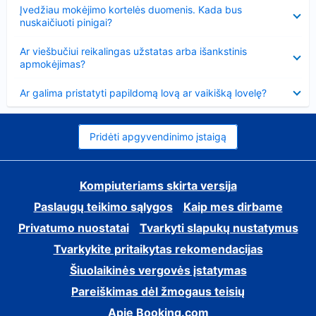
Suglausta
Įvedžiau mokėjimo kortelės duomenis. Kada bus
nuskaičiuoti pinigai?
Suglausta
Ar viešbučiui reikalingas užstatas arba išankstinis
apmokėjimas?
Suglausta
Ar galima pristatyti papildomą lovą ar vaikišką lovelę?
Pridėti apgyvendinimo įstaigą
Kompiuteriams skirta versija
Paslaugų teikimo sąlygos
Kaip mes dirbame
Privatumo nuostatai
Tvarkyti slapukų nustatymus
Tvarkykite pritaikytas rekomendacijas
Šiuolaikinės vergovės įstatymas
Pareiškimas dėl žmogaus teisių
Apie Booking.com