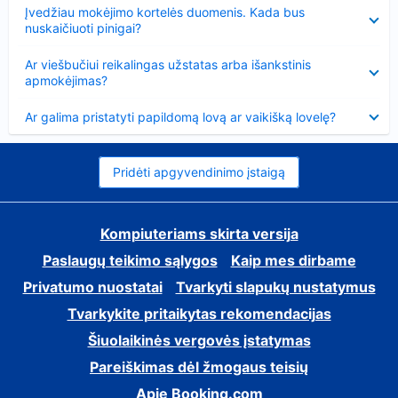
Suglausta
Įvedžiau mokėjimo kortelės duomenis. Kada bus
nuskaičiuoti pinigai?
Suglausta
Ar viešbučiui reikalingas užstatas arba išankstinis
apmokėjimas?
Suglausta
Ar galima pristatyti papildomą lovą ar vaikišką lovelę?
Pridėti apgyvendinimo įstaigą
Kompiuteriams skirta versija
Paslaugų teikimo sąlygos
Kaip mes dirbame
Privatumo nuostatai
Tvarkyti slapukų nustatymus
Tvarkykite pritaikytas rekomendacijas
Šiuolaikinės vergovės įstatymas
Pareiškimas dėl žmogaus teisių
Apie Booking.com