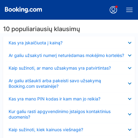
10 populiariausių klausimų
Suglausta
Kas yra įskaičiuota į kainą?
Suglausta
Ar galiu užsakyti numerį neturėdamas mokėjimo kortelės?
Suglausta
Kaip sužinoti, ar mano užsakymas yra patvirtintas?
Suglausta
Ar galiu atšaukti arba pakeisti savo užsakymą
Booking.com svetainėje?
Suglausta
Kas yra mano PIN kodas ir kam man jo reikia?
Suglausta
Kur galiu rasti apgyvendinimo įstaigos kontaktinius
duomenis?
Suglausta
Kaip sužinoti, kiek kainuos viešnagė?