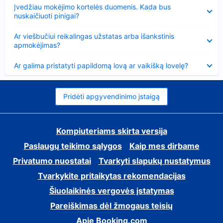
Suglausta
Įvedžiau mokėjimo kortelės duomenis. Kada bus
nuskaičiuoti pinigai?
Suglausta
Ar viešbučiui reikalingas užstatas arba išankstinis
apmokėjimas?
Suglausta
Ar galima pristatyti papildomą lovą ar vaikišką lovelę?
Pridėti apgyvendinimo įstaigą
Kompiuteriams skirta versija
Paslaugų teikimo sąlygos
Kaip mes dirbame
Privatumo nuostatai
Tvarkyti slapukų nustatymus
Tvarkykite pritaikytas rekomendacijas
Šiuolaikinės vergovės įstatymas
Pareiškimas dėl žmogaus teisių
Apie Booking.com