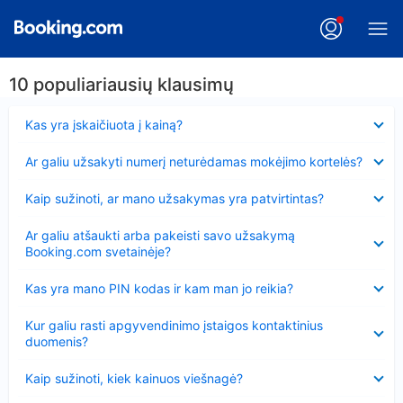
10 populiariausių klausimų
Suglausta
Kas yra įskaičiuota į kainą?
Suglausta
Ar galiu užsakyti numerį neturėdamas mokėjimo kortelės?
Suglausta
Kaip sužinoti, ar mano užsakymas yra patvirtintas?
Suglausta
Ar galiu atšaukti arba pakeisti savo užsakymą
Booking.com svetainėje?
Suglausta
Kas yra mano PIN kodas ir kam man jo reikia?
Suglausta
Kur galiu rasti apgyvendinimo įstaigos kontaktinius
duomenis?
Suglausta
Kaip sužinoti, kiek kainuos viešnagė?