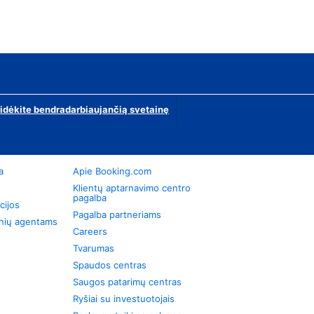
ridėkite bendradarbiaujančią svetainę
a
Apie Booking.com
Klientų aptarnavimo centro
pagalba
cijos
Pagalba partneriams
onių agentams
Careers
Tvarumas
Spaudos centras
Saugos patarimų centras
Ryšiai su investuotojais