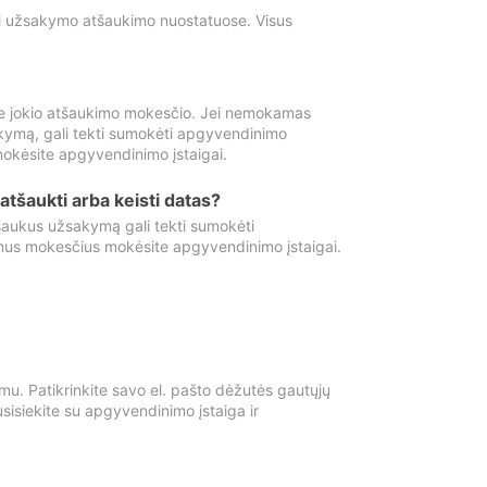
ti užsakymo atšaukimo nuostatuose. Visus
e jokio atšaukimo mokesčio. Jei nemokamas
kymą, gali tekti sumokėti apgyvendinimo
okėsite apgyvendinimo įstaigai.
atšaukti arba keisti datas?
aukus užsakymą gali tekti sumokėti
mus mokesčius mokėsite apgyvendinimo įstaigai.
mu. Patikrinkite savo el. pašto dėžutės gautųjų
usisiekite su apgyvendinimo įstaiga ir