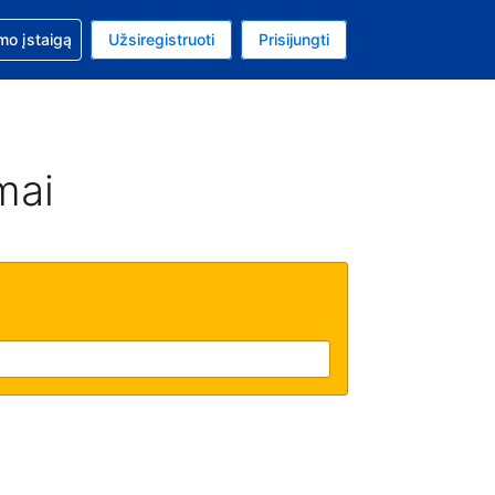
mo
mo įstaigą
Užsiregistruoti
Prisijungti
ta: Jungtinių Valstijų doleris
ta kalba: Lietuvių
mai