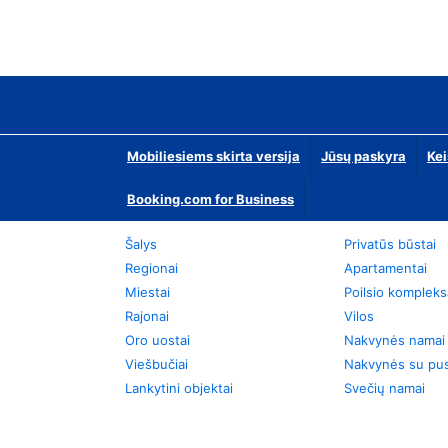
Mobiliesiems skirta versija
Jūsų paskyra
Kei
Booking.com for Business
Šalys
Privatūs būstai
Regionai
Apartamentai
Miestai
Poilsio kompleks
Rajonai
Vilos
Oro uostai
Nakvynės namai
Viešbučiai
Nakvynės su pus
Lankytini objektai
Svečių namai