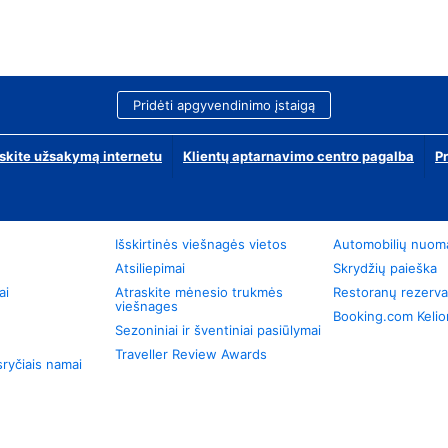
Pridėti apgyvendinimo įstaigą
skite užsakymą internetu
Klientų aptarnavimo centro pagalba
P
Išskirtinės viešnagės vietos
Automobilių nuom
Atsiliepimai
Skrydžių paieška
ai
Atraskite mėnesio trukmės
Restoranų rezerva
viešnages
Booking.com Keli
Sezoniniai ir šventiniai pasiūlymai
Traveller Review Awards
ryčiais namai