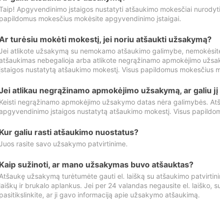
Taip! Apgyvendinimo įstaigos nustatyti atšaukimo mokesčiai nurody
papildomus mokesčius mokėsite apgyvendinimo įstaigai.
Ar turėsiu mokėti mokestį, jei noriu atšaukti užsakymą?
Jei atlikote užsakymą su nemokamo atšaukimo galimybe, nemokėsit
atšaukimas nebegalioja arba atlikote negrąžinamo apmokėjimo užsa
įstaigos nustatytą atšaukimo mokestį. Visus papildomus mokesčius m
Jei atlikau negrąžinamo apmokėjimo užsakymą, ar galiu jį 
Keisti negrąžinamo apmokėjimo užsakymo datas nėra galimybės. Atš
apgyvendinimo įstaigos nustatytą atšaukimo mokestį. Visus papildo
Kur galiu rasti atšaukimo nuostatus?
Juos rasite savo užsakymo patvirtinime.
Kaip sužinoti, ar mano užsakymas buvo atšauktas?
Atšaukę užsakymą turėtumėte gauti el. laišką su atšaukimo patvirtini
laiškų ir brukalo aplankus. Jei per 24 valandas negausite el. laiško, s
pasitikslinkite, ar ji gavo informaciją apie užsakymo atšaukimą.