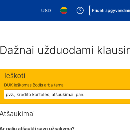
USD
Pagalba dėl užsaky
Pridėti apgyvendini
Pasirinkite valiutą. Jūsų pasirinkta valiu
Pasirinkite kalbą. Jūsų pasirink
Dažnai užduodami klausi
Ieškoti
DUK ieškomas žodis arba tema
Atšaukimai
Ar galiu atšaukti savo užsakymą?