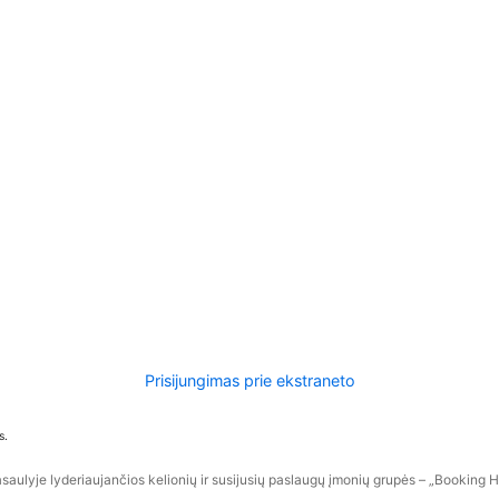
Prisijungimas prie ekstraneto
s.
aulyje lyderiaujančios kelionių ir susijusių paslaugų įmonių grupės – „Booking Hol