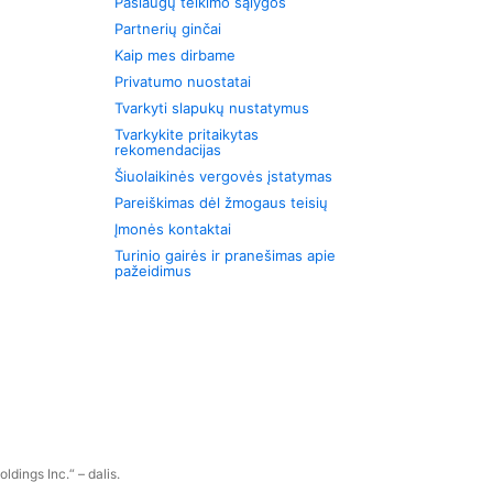
Paslaugų teikimo sąlygos
Partnerių ginčai
Kaip mes dirbame
Privatumo nuostatai
Tvarkyti slapukų nustatymus
Tvarkykite pritaikytas
rekomendacijas
Šiuolaikinės vergovės įstatymas
Pareiškimas dėl žmogaus teisių
Įmonės kontaktai
Turinio gairės ir pranešimas apie
pažeidimus
dings Inc.“ – dalis.