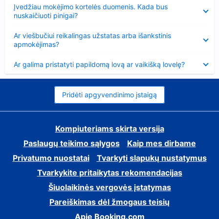
Suglausta
Įvedžiau mokėjimo kortelės duomenis. Kada bus
nuskaičiuoti pinigai?
Suglausta
Ar viešbučiui reikalingas užstatas arba išankstinis
apmokėjimas?
Suglausta
Ar galima pristatyti papildomą lovą ar vaikišką lovelę?
Pridėti apgyvendinimo įstaigą
Kompiuteriams skirta versija
Paslaugų teikimo sąlygos
Kaip mes dirbame
Privatumo nuostatai
Tvarkyti slapukų nustatymus
Tvarkykite pritaikytas rekomendacijas
Šiuolaikinės vergovės įstatymas
Pareiškimas dėl žmogaus teisių
Apie Booking.com