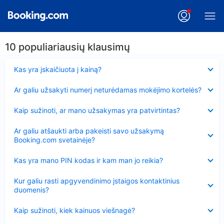
10 populiariausių klausimų
Suglausta
Kas yra įskaičiuota į kainą?
Suglausta
Ar galiu užsakyti numerį neturėdamas mokėjimo kortelės?
Suglausta
Kaip sužinoti, ar mano užsakymas yra patvirtintas?
Suglausta
Ar galiu atšaukti arba pakeisti savo užsakymą
Booking.com svetainėje?
Suglausta
Kas yra mano PIN kodas ir kam man jo reikia?
Suglausta
Kur galiu rasti apgyvendinimo įstaigos kontaktinius
duomenis?
Suglausta
Kaip sužinoti, kiek kainuos viešnagė?