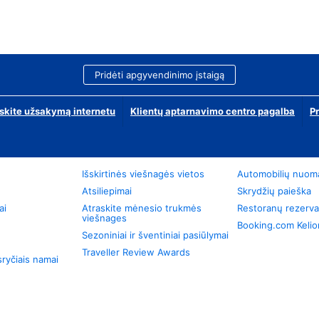
Pridėti apgyvendinimo įstaigą
skite užsakymą internetu
Klientų aptarnavimo centro pagalba
P
Išskirtinės viešnagės vietos
Automobilių nuom
Atsiliepimai
Skrydžių paieška
ai
Atraskite mėnesio trukmės
Restoranų rezerva
viešnages
Booking.com Keli
Sezoniniai ir šventiniai pasiūlymai
Traveller Review Awards
ryčiais namai