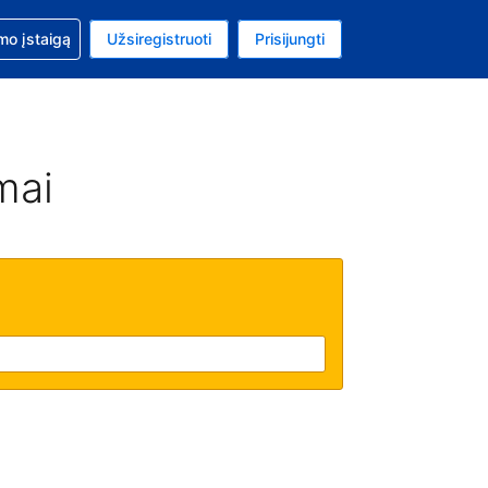
mo
mo įstaigą
Užsiregistruoti
Prisijungti
ta: Jungtinių Valstijų doleris
ta kalba: Lietuvių
mai