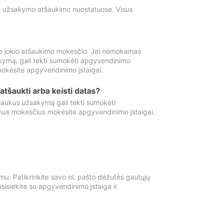
ti užsakymo atšaukimo nuostatuose. Visus
e jokio atšaukimo mokesčio. Jei nemokamas
kymą, gali tekti sumokėti apgyvendinimo
okėsite apgyvendinimo įstaigai.
atšaukti arba keisti datas?
aukus užsakymą gali tekti sumokėti
mus mokesčius mokėsite apgyvendinimo įstaigai.
mu. Patikrinkite savo el. pašto dėžutės gautųjų
usisiekite su apgyvendinimo įstaiga ir