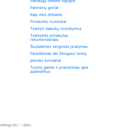
Paslaugų teikimo sąlygos
Partnerių ginčai
Kaip mes dirbame
Privatumo nuostatai
Tvarkyti slapukų nustatymus
Tvarkykite pritaikytas
rekomendacijas
Šiuolaikinės vergovės įstatymas
Pareiškimas dėl žmogaus teisių
Įmonės kontaktai
Turinio gairės ir pranešimas apie
pažeidimus
dings Inc.“ – dalis.