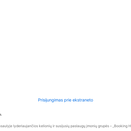
Prisijungimas prie ekstraneto
s.
aulyje lyderiaujančios kelionių ir susijusių paslaugų įmonių grupės – „Booking Hol