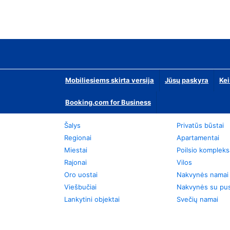
Mobiliesiems skirta versija
Jūsų paskyra
Kei
Booking.com for Business
Šalys
Privatūs būstai
Regionai
Apartamentai
Miestai
Poilsio kompleks
Rajonai
Vilos
Oro uostai
Nakvynės namai
Viešbučiai
Nakvynės su pus
Lankytini objektai
Svečių namai