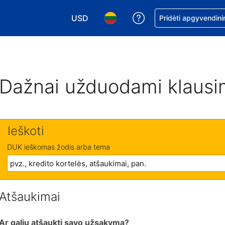
USD
Pagalba dėl užsaky
Pridėti apgyvendini
Pasirinkite valiutą. Jūsų pasirinkta valiu
Pasirinkite kalbą. Jūsų pasirink
Dažnai užduodami klausi
Ieškoti
DUK ieškomas žodis arba tema
Atšaukimai
Ar galiu atšaukti savo užsakymą?