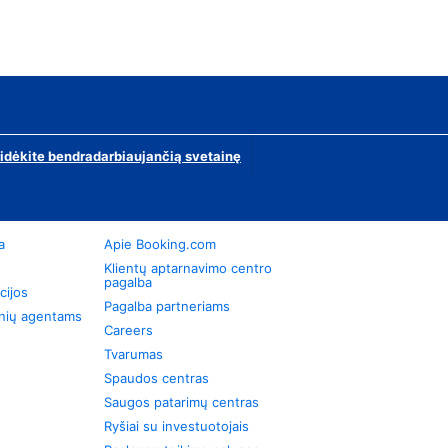
ridėkite bendradarbiaujančią svetainę
a
Apie Booking.com
Klientų aptarnavimo centro
pagalba
cijos
Pagalba partneriams
onių agentams
Careers
Tvarumas
Spaudos centras
Saugos patarimų centras
Ryšiai su investuotojais