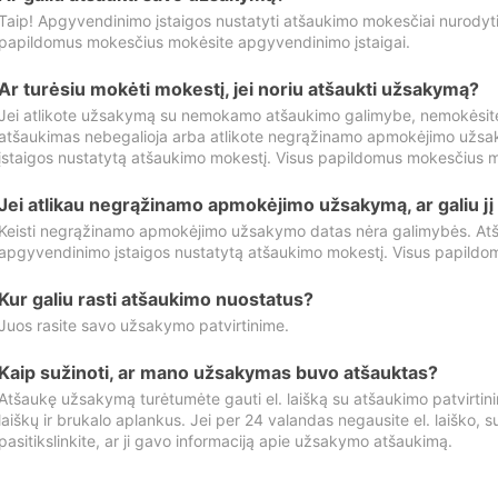
Taip! Apgyvendinimo įstaigos nustatyti atšaukimo mokesčiai nurody
papildomus mokesčius mokėsite apgyvendinimo įstaigai.
Ar turėsiu mokėti mokestį, jei noriu atšaukti užsakymą?
Jei atlikote užsakymą su nemokamo atšaukimo galimybe, nemokėsit
atšaukimas nebegalioja arba atlikote negrąžinamo apmokėjimo užsa
įstaigos nustatytą atšaukimo mokestį. Visus papildomus mokesčius m
Jei atlikau negrąžinamo apmokėjimo užsakymą, ar galiu jį 
Keisti negrąžinamo apmokėjimo užsakymo datas nėra galimybės. Atš
apgyvendinimo įstaigos nustatytą atšaukimo mokestį. Visus papildo
Kur galiu rasti atšaukimo nuostatus?
Juos rasite savo užsakymo patvirtinime.
Kaip sužinoti, ar mano užsakymas buvo atšauktas?
Atšaukę užsakymą turėtumėte gauti el. laišką su atšaukimo patvirtini
laiškų ir brukalo aplankus. Jei per 24 valandas negausite el. laiško, s
pasitikslinkite, ar ji gavo informaciją apie užsakymo atšaukimą.