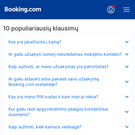
10 populiariausių klausimų
Suglausta
Kas yra įskaičiuota į kainą?
Suglausta
Ar galiu užsakyti numerį neturėdamas mokėjimo kortelės?
Suglausta
Kaip sužinoti, ar mano užsakymas yra patvirtintas?
Suglausta
Ar galiu atšaukti arba pakeisti savo užsakymą
Booking.com svetainėje?
Suglausta
Kas yra mano PIN kodas ir kam man jo reikia?
Suglausta
Kur galiu rasti apgyvendinimo įstaigos kontaktinius
duomenis?
Suglausta
Kaip sužinoti, kiek kainuos viešnagė?