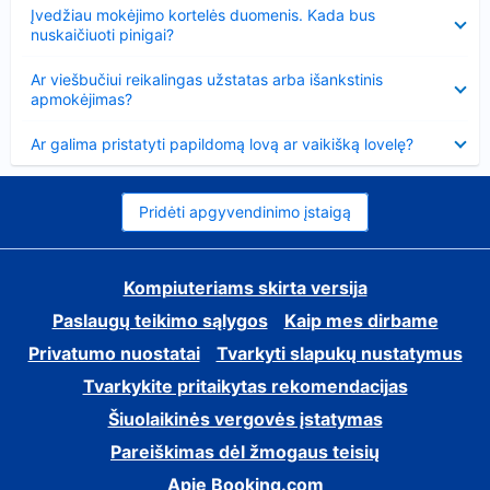
Suglausta
Įvedžiau mokėjimo kortelės duomenis. Kada bus
nuskaičiuoti pinigai?
Suglausta
Ar viešbučiui reikalingas užstatas arba išankstinis
apmokėjimas?
Suglausta
Ar galima pristatyti papildomą lovą ar vaikišką lovelę?
Pridėti apgyvendinimo įstaigą
Kompiuteriams skirta versija
Paslaugų teikimo sąlygos
Kaip mes dirbame
Privatumo nuostatai
Tvarkyti slapukų nustatymus
Tvarkykite pritaikytas rekomendacijas
Šiuolaikinės vergovės įstatymas
Pareiškimas dėl žmogaus teisių
Apie Booking.com