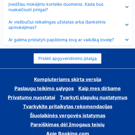
Suglausta
Įvedžiau mokėjimo kortelės duomenis. Kada bus
nuskaičiuoti pinigai?
Suglausta
Ar viešbučiui reikalingas užstatas arba išankstinis
apmokėjimas?
Suglausta
Ar galima pristatyti papildomą lovą ar vaikišką lovelę?
Pridėti apgyvendinimo įstaigą
Kompiuteriams skirta versija
Paslaugų teikimo sąlygos
Kaip mes dirbame
Privatumo nuostatai
Tvarkyti slapukų nustatymus
Tvarkykite pritaikytas rekomendacijas
Šiuolaikinės vergovės įstatymas
Pareiškimas dėl žmogaus teisių
Apie Booking.com