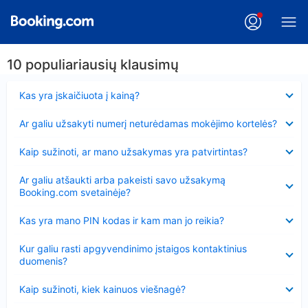
10 populiariausių klausimų
Suglausta
Kas yra įskaičiuota į kainą?
Suglausta
Ar galiu užsakyti numerį neturėdamas mokėjimo kortelės?
Suglausta
Kaip sužinoti, ar mano užsakymas yra patvirtintas?
Suglausta
Ar galiu atšaukti arba pakeisti savo užsakymą
Booking.com svetainėje?
Suglausta
Kas yra mano PIN kodas ir kam man jo reikia?
Suglausta
Kur galiu rasti apgyvendinimo įstaigos kontaktinius
duomenis?
Suglausta
Kaip sužinoti, kiek kainuos viešnagė?