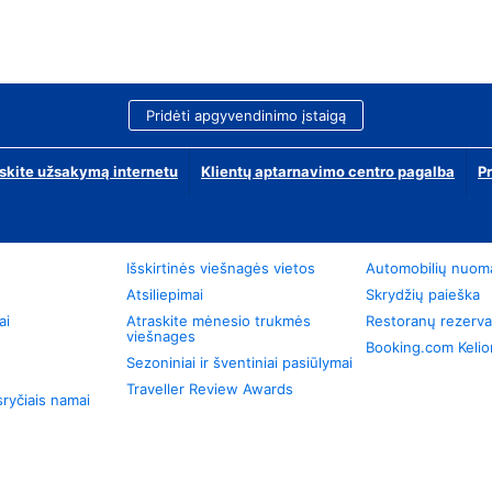
Pridėti apgyvendinimo įstaigą
skite užsakymą internetu
Klientų aptarnavimo centro pagalba
P
Išskirtinės viešnagės vietos
Automobilių nuom
Atsiliepimai
Skrydžių paieška
ai
Atraskite mėnesio trukmės
Restoranų rezerva
viešnages
Booking.com Keli
Sezoniniai ir šventiniai pasiūlymai
Traveller Review Awards
ryčiais namai