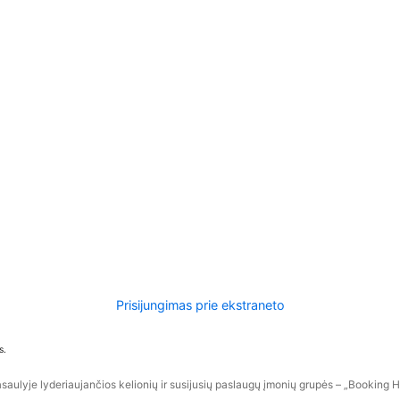
Prisijungimas prie ekstraneto
s.
aulyje lyderiaujančios kelionių ir susijusių paslaugų įmonių grupės – „Booking Hol