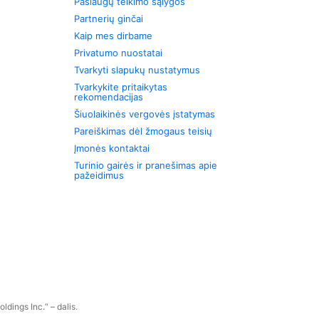
Paslaugų teikimo sąlygos
Partnerių ginčai
Kaip mes dirbame
Privatumo nuostatai
Tvarkyti slapukų nustatymus
Tvarkykite pritaikytas
rekomendacijas
Šiuolaikinės vergovės įstatymas
Pareiškimas dėl žmogaus teisių
Įmonės kontaktai
Turinio gairės ir pranešimas apie
pažeidimus
dings Inc.“ – dalis.