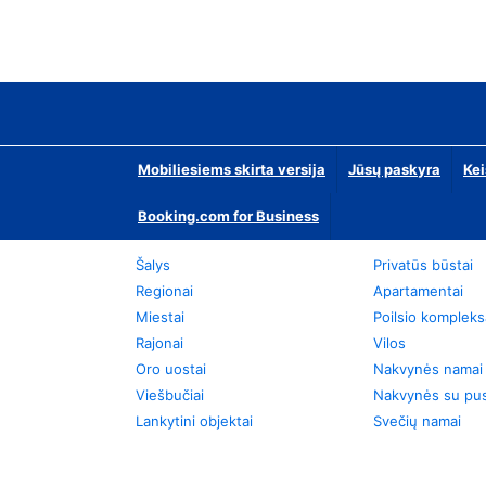
Mobiliesiems skirta versija
Jūsų paskyra
Kei
Booking.com for Business
Šalys
Privatūs būstai
Regionai
Apartamentai
Miestai
Poilsio kompleks
Rajonai
Vilos
Oro uostai
Nakvynės namai
Viešbučiai
Nakvynės su pus
Lankytini objektai
Svečių namai