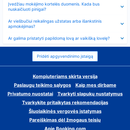
Suglausta
Įvedžiau mokėjimo kortelės duomenis. Kada bus
nuskaičiuoti pinigai?
Suglausta
Ar viešbučiui reikalingas užstatas arba išankstinis
apmokėjimas?
Suglausta
Ar galima pristatyti papildomą lovą ar vaikišką lovelę?
Pridėti apgyvendinimo įstaigą
Kompiuteriams skirta versija
Paslaugų teikimo sąlygos
Kaip mes dirbame
Privatumo nuostatai
Tvarkyti slapukų nustatymus
Tvarkykite pritaikytas rekomendacijas
Šiuolaikinės vergovės įstatymas
Pareiškimas dėl žmogaus teisių
Apie Booking.com