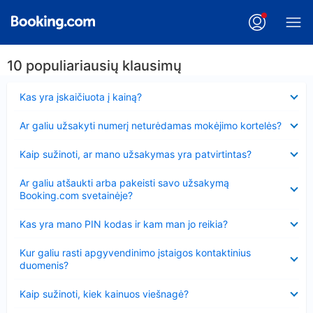
10 populiariausių klausimų
Suglausta
Kas yra įskaičiuota į kainą?
Suglausta
Ar galiu užsakyti numerį neturėdamas mokėjimo kortelės?
Suglausta
Kaip sužinoti, ar mano užsakymas yra patvirtintas?
Suglausta
Ar galiu atšaukti arba pakeisti savo užsakymą
Booking.com svetainėje?
Suglausta
Kas yra mano PIN kodas ir kam man jo reikia?
Suglausta
Kur galiu rasti apgyvendinimo įstaigos kontaktinius
duomenis?
Suglausta
Kaip sužinoti, kiek kainuos viešnagė?