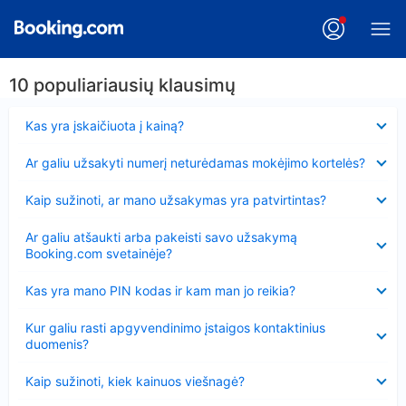
10 populiariausių klausimų
Suglausta
Kas yra įskaičiuota į kainą?
Suglausta
Ar galiu užsakyti numerį neturėdamas mokėjimo kortelės?
Suglausta
Kaip sužinoti, ar mano užsakymas yra patvirtintas?
Suglausta
Ar galiu atšaukti arba pakeisti savo užsakymą
Booking.com svetainėje?
Suglausta
Kas yra mano PIN kodas ir kam man jo reikia?
Suglausta
Kur galiu rasti apgyvendinimo įstaigos kontaktinius
duomenis?
Suglausta
Kaip sužinoti, kiek kainuos viešnagė?