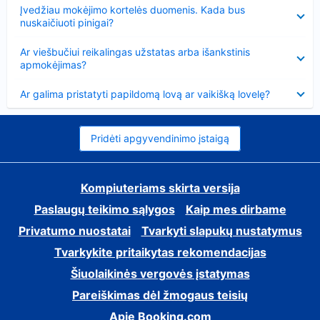
Suglausta
Įvedžiau mokėjimo kortelės duomenis. Kada bus
nuskaičiuoti pinigai?
Suglausta
Ar viešbučiui reikalingas užstatas arba išankstinis
apmokėjimas?
Suglausta
Ar galima pristatyti papildomą lovą ar vaikišką lovelę?
Pridėti apgyvendinimo įstaigą
Kompiuteriams skirta versija
Paslaugų teikimo sąlygos
Kaip mes dirbame
Privatumo nuostatai
Tvarkyti slapukų nustatymus
Tvarkykite pritaikytas rekomendacijas
Šiuolaikinės vergovės įstatymas
Pareiškimas dėl žmogaus teisių
Apie Booking.com