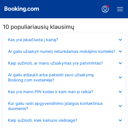
10 populiariausių klausimų
Suglausta
Kas yra įskaičiuota į kainą?
Suglausta
Ar galiu užsakyti numerį neturėdamas mokėjimo kortelės?
Suglausta
Kaip sužinoti, ar mano užsakymas yra patvirtintas?
Suglausta
Ar galiu atšaukti arba pakeisti savo užsakymą
Booking.com svetainėje?
Suglausta
Kas yra mano PIN kodas ir kam man jo reikia?
Suglausta
Kur galiu rasti apgyvendinimo įstaigos kontaktinius
duomenis?
Suglausta
Kaip sužinoti, kiek kainuos viešnagė?