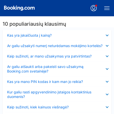
10 populiariausių klausimų
Suglausta
Kas yra įskaičiuota į kainą?
Suglausta
Ar galiu užsakyti numerį neturėdamas mokėjimo kortelės?
Suglausta
Kaip sužinoti, ar mano užsakymas yra patvirtintas?
Suglausta
Ar galiu atšaukti arba pakeisti savo užsakymą
Booking.com svetainėje?
Suglausta
Kas yra mano PIN kodas ir kam man jo reikia?
Suglausta
Kur galiu rasti apgyvendinimo įstaigos kontaktinius
duomenis?
Suglausta
Kaip sužinoti, kiek kainuos viešnagė?