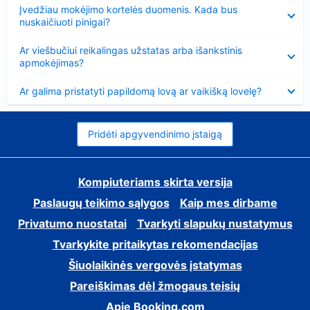
Suglausta
Įvedžiau mokėjimo kortelės duomenis. Kada bus
nuskaičiuoti pinigai?
Suglausta
Ar viešbučiui reikalingas užstatas arba išankstinis
apmokėjimas?
Suglausta
Ar galima pristatyti papildomą lovą ar vaikišką lovelę?
Pridėti apgyvendinimo įstaigą
Kompiuteriams skirta versija
Paslaugų teikimo sąlygos
Kaip mes dirbame
Privatumo nuostatai
Tvarkyti slapukų nustatymus
Tvarkykite pritaikytas rekomendacijas
Šiuolaikinės vergovės įstatymas
Pareiškimas dėl žmogaus teisių
Apie Booking.com