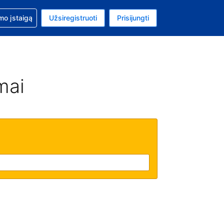
mo
mo įstaigą
Užsiregistruoti
Prisijungti
ta: Jungtinių Valstijų doleris
ta kalba: Lietuvių
mai