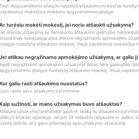
Taip! Apgyvendinimo įstaigos nustatyti atšaukimo mokesčiai nurody
papildomus mokesčius mokėsite apgyvendinimo įstaigai.
Ar turėsiu mokėti mokestį, jei noriu atšaukti užsakymą?
Jei atlikote užsakymą su nemokamo atšaukimo galimybe, nemokėsit
atšaukimas nebegalioja arba atlikote negrąžinamo apmokėjimo užsa
įstaigos nustatytą atšaukimo mokestį. Visus papildomus mokesčius m
Jei atlikau negrąžinamo apmokėjimo užsakymą, ar galiu jį 
Keisti negrąžinamo apmokėjimo užsakymo datas nėra galimybės. Atš
apgyvendinimo įstaigos nustatytą atšaukimo mokestį. Visus papildo
Kur galiu rasti atšaukimo nuostatus?
Juos rasite savo užsakymo patvirtinime.
Kaip sužinoti, ar mano užsakymas buvo atšauktas?
Atšaukę užsakymą turėtumėte gauti el. laišką su atšaukimo patvirtini
laiškų ir brukalo aplankus. Jei per 24 valandas negausite el. laiško, s
pasitikslinkite, ar ji gavo informaciją apie užsakymo atšaukimą.