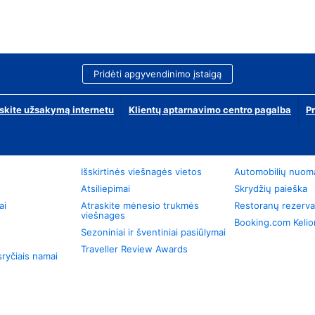
Pridėti apgyvendinimo įstaigą
skite užsakymą internetu
Klientų aptarnavimo centro pagalba
P
Išskirtinės viešnagės vietos
Automobilių nuom
Atsiliepimai
Skrydžių paieška
ai
Atraskite mėnesio trukmės
Restoranų rezerva
viešnages
Booking.com Keli
Sezoniniai ir šventiniai pasiūlymai
Traveller Review Awards
ryčiais namai