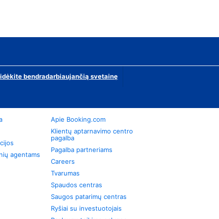
ridėkite bendradarbiaujančią svetainę
a
Apie Booking.com
Klientų aptarnavimo centro
pagalba
cijos
Pagalba partneriams
onių agentams
Careers
Tvarumas
Spaudos centras
Saugos patarimų centras
Ryšiai su investuotojais