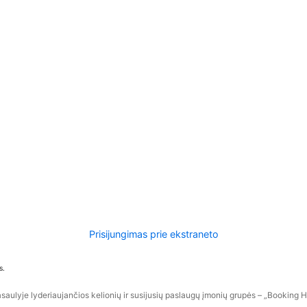
Prisijungimas prie ekstraneto
s.
aulyje lyderiaujančios kelionių ir susijusių paslaugų įmonių grupės – „Booking Hol