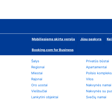
Mobiliesiems skirta versija
Jūsų paskyra
Kei
Booking.com for Business
Šalys
Privatūs būstai
Regionai
Apartamentai
Miestai
Poilsio kompleks
Rajonai
Vilos
Oro uostai
Nakvynės namai
Viešbučiai
Nakvynės su pus
Lankytini objektai
Svečių namai