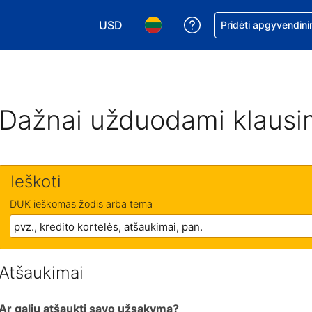
USD
Pagalba dėl užsaky
Pridėti apgyvendini
Pasirinkite valiutą. Jūsų pasirinkta valiu
Pasirinkite kalbą. Jūsų pasirink
Dažnai užduodami klausi
Ieškoti
DUK ieškomas žodis arba tema
Atšaukimai
Ar galiu atšaukti savo užsakymą?