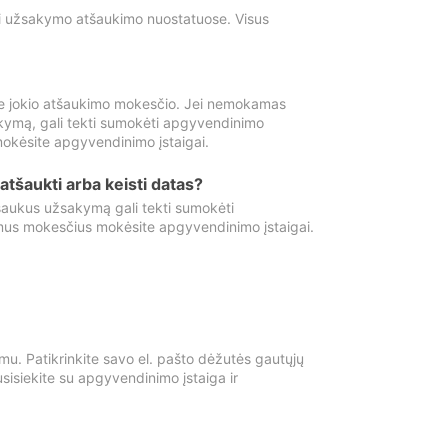
ti užsakymo atšaukimo nuostatuose. Visus
e jokio atšaukimo mokesčio. Jei nemokamas
kymą, gali tekti sumokėti apgyvendinimo
okėsite apgyvendinimo įstaigai.
atšaukti arba keisti datas?
aukus užsakymą gali tekti sumokėti
mus mokesčius mokėsite apgyvendinimo įstaigai.
mu. Patikrinkite savo el. pašto dėžutės gautųjų
usisiekite su apgyvendinimo įstaiga ir