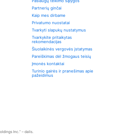
Paslaugų teikimo sąlygos
Partnerių ginčai
Kaip mes dirbame
Privatumo nuostatai
Tvarkyti slapukų nustatymus
Tvarkykite pritaikytas
rekomendacijas
Šiuolaikinės vergovės įstatymas
Pareiškimas dėl žmogaus teisių
Įmonės kontaktai
Turinio gairės ir pranešimas apie
pažeidimus
dings Inc.“ – dalis.