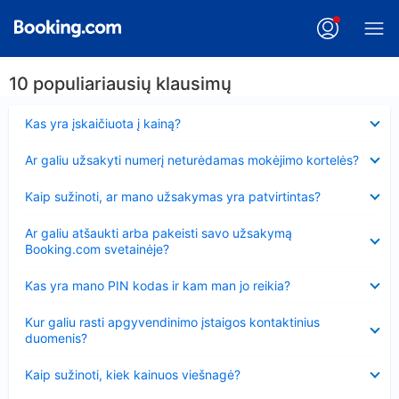
10 populiariausių klausimų
Suglausta
Kas yra įskaičiuota į kainą?
Suglausta
Ar galiu užsakyti numerį neturėdamas mokėjimo kortelės?
Suglausta
Kaip sužinoti, ar mano užsakymas yra patvirtintas?
Suglausta
Ar galiu atšaukti arba pakeisti savo užsakymą
Booking.com svetainėje?
Suglausta
Kas yra mano PIN kodas ir kam man jo reikia?
Suglausta
Kur galiu rasti apgyvendinimo įstaigos kontaktinius
duomenis?
Suglausta
Kaip sužinoti, kiek kainuos viešnagė?