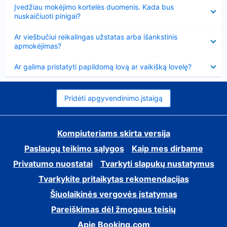
Suglausta
Įvedžiau mokėjimo kortelės duomenis. Kada bus
nuskaičiuoti pinigai?
Suglausta
Ar viešbučiui reikalingas užstatas arba išankstinis
apmokėjimas?
Suglausta
Ar galima pristatyti papildomą lovą ar vaikišką lovelę?
Pridėti apgyvendinimo įstaigą
Kompiuteriams skirta versija
Paslaugų teikimo sąlygos
Kaip mes dirbame
Privatumo nuostatai
Tvarkyti slapukų nustatymus
Tvarkykite pritaikytas rekomendacijas
Šiuolaikinės vergovės įstatymas
Pareiškimas dėl žmogaus teisių
Apie Booking.com