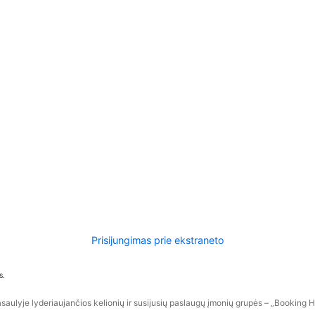
Prisijungimas prie ekstraneto
s.
aulyje lyderiaujančios kelionių ir susijusių paslaugų įmonių grupės – „Booking Hol