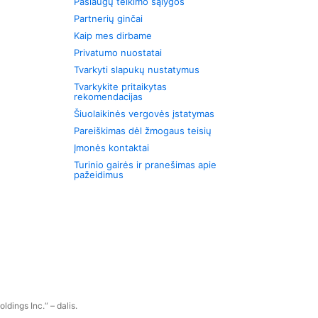
Paslaugų teikimo sąlygos
Partnerių ginčai
Kaip mes dirbame
Privatumo nuostatai
Tvarkyti slapukų nustatymus
Tvarkykite pritaikytas
rekomendacijas
Šiuolaikinės vergovės įstatymas
Pareiškimas dėl žmogaus teisių
Įmonės kontaktai
Turinio gairės ir pranešimas apie
pažeidimus
dings Inc.“ – dalis.