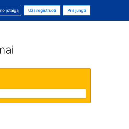
mo
mo įstaigą
Užsiregistruoti
Prisijungti
uta: Euras
ta kalba: Lietuvių
mai