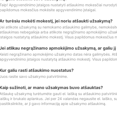
Taip! Apgyvendinimo įstaigos nustatyti atšaukimo mokesčiai nurody
papildomus mokesčius mokėsite apgyvendinimo įstaigai.
Ar turėsiu mokėti mokestį, jei noriu atšaukti užsakymą?
Jei atlikote užsakymą su nemokamo atšaukimo galimybe, nemokėsit
atšaukimas nebegalioja arba atlikote negrąžinamo apmokėjimo užsa
įstaigos nustatytą atšaukimo mokestį. Visus papildomus mokesčius m
Jei atlikau negrąžinamo apmokėjimo užsakymą, ar galiu jį 
Keisti negrąžinamo apmokėjimo užsakymo datas nėra galimybės. Atš
apgyvendinimo įstaigos nustatytą atšaukimo mokestį. Visus papildo
Kur galiu rasti atšaukimo nuostatus?
Juos rasite savo užsakymo patvirtinime.
Kaip sužinoti, ar mano užsakymas buvo atšauktas?
Atšaukę užsakymą turėtumėte gauti el. laišką su atšaukimo patvirtini
laiškų ir brukalo aplankus. Jei per 24 valandas negausite el. laiško, s
pasitikslinkite, ar ji gavo informaciją apie užsakymo atšaukimą.