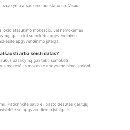
ti užsakymo atšaukimo nuostatuose. Visus
e jokio atšaukimo mokesčio. Jei nemokamas
kymą, gali tekti sumokėti apgyvendinimo
okėsite apgyvendinimo įstaigai.
atšaukti arba keisti datas?
aukus užsakymą gali tekti sumokėti
mus mokesčius mokėsite apgyvendinimo įstaigai.
mu. Patikrinkite savo el. pašto dėžutės gautųjų
usisiekite su apgyvendinimo įstaiga ir