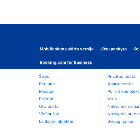
Mobiliesiems skirta versija
Jūsų paskyra
Kei
Booking.com for Business
Šalys
Privatūs būstai
Regionai
Apartamentai
Miestai
Poilsio kompleks
Rajonai
Vilos
Oro uostai
Nakvynės namai
Viešbučiai
Nakvynės su pus
Lankytini objektai
Svečių namai