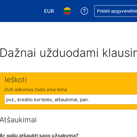
EUR
Pagalba dėl užsaky
Pridėti apgyvendini
Pasirinkite valiutą. Jūsų pasirinkta vali
Pasirinkite kalbą. Jūsų pasirink
Dažnai užduodami klausi
Ieškoti
DUK ieškomas žodis arba tema
Atšaukimai
Ar galiu atšaukti savo užsakymą?