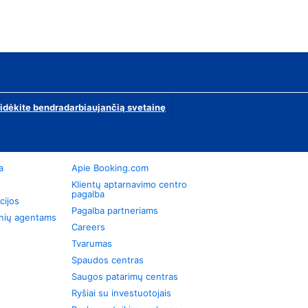
ridėkite bendradarbiaujančią svetainę
a
Apie Booking.com
Klientų aptarnavimo centro
pagalba
cijos
Pagalba partneriams
onių agentams
Careers
Tvarumas
Spaudos centras
Saugos patarimų centras
Ryšiai su investuotojais