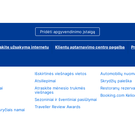
Pridėti apgyvendinimo įstaigą
skite užsakymą internetu
Klientų aptarnavimo centro pagalba
P
Išskirtinės viešnagės vietos
Automobilių nuom
Atsiliepimai
Skrydžių paieška
ai
Atraskite mėnesio trukmės
Restoranų rezerva
viešnages
Booking.com Keli
Sezoniniai ir šventiniai pasiūlymai
Traveller Review Awards
ryčiais namai