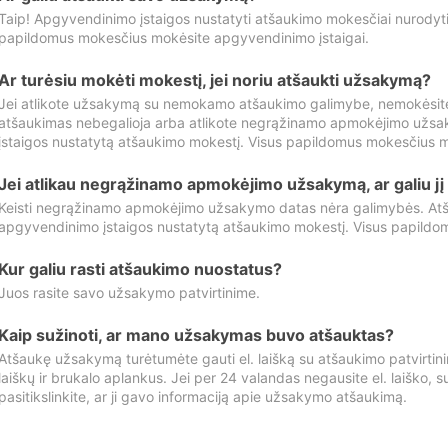
Taip! Apgyvendinimo įstaigos nustatyti atšaukimo mokesčiai nurody
papildomus mokesčius mokėsite apgyvendinimo įstaigai.
Ar turėsiu mokėti mokestį, jei noriu atšaukti užsakymą?
Jei atlikote užsakymą su nemokamo atšaukimo galimybe, nemokėsit
atšaukimas nebegalioja arba atlikote negrąžinamo apmokėjimo užsa
įstaigos nustatytą atšaukimo mokestį. Visus papildomus mokesčius m
Jei atlikau negrąžinamo apmokėjimo užsakymą, ar galiu jį 
Keisti negrąžinamo apmokėjimo užsakymo datas nėra galimybės. Atš
apgyvendinimo įstaigos nustatytą atšaukimo mokestį. Visus papildo
Kur galiu rasti atšaukimo nuostatus?
Juos rasite savo užsakymo patvirtinime.
Kaip sužinoti, ar mano užsakymas buvo atšauktas?
Atšaukę užsakymą turėtumėte gauti el. laišką su atšaukimo patvirtini
laiškų ir brukalo aplankus. Jei per 24 valandas negausite el. laiško, s
pasitikslinkite, ar ji gavo informaciją apie užsakymo atšaukimą.