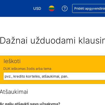
USD
Pagalba dėl užsaky
Pridėti apgyvendini
Pasirinkite valiutą. Jūsų pasirinkta valiu
Pasirinkite kalbą. Jūsų pasirink
Dažnai užduodami klausi
Ieškoti
DUK ieškomas žodis arba tema
Atšaukimai
Ar galiu atšaukti savo užsakymą?