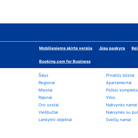
Mobiliesiems skirta versija
Jūsų paskyra
Kei
Booking.com for Business
Šalys
Privatūs būstai
Regionai
Apartamentai
Miestai
Poilsio kompleks
Rajonai
Vilos
Oro uostai
Nakvynės namai
Viešbučiai
Nakvynės su pus
Lankytini objektai
Svečių namai