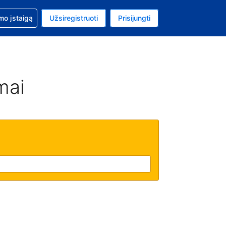
mo
mo įstaigą
Užsiregistruoti
Prisijungti
ta: Jungtinių Valstijų doleris
ta kalba: Lietuvių
mai