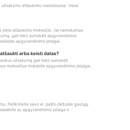
ti užsakymo atšaukimo nuostatuose. Visus
e jokio atšaukimo mokesčio. Jei nemokamas
kymą, gali tekti sumokėti apgyvendinimo
okėsite apgyvendinimo įstaigai.
atšaukti arba keisti datas?
aukus užsakymą gali tekti sumokėti
mus mokesčius mokėsite apgyvendinimo įstaigai.
mu. Patikrinkite savo el. pašto dėžutės gautųjų
usisiekite su apgyvendinimo įstaiga ir