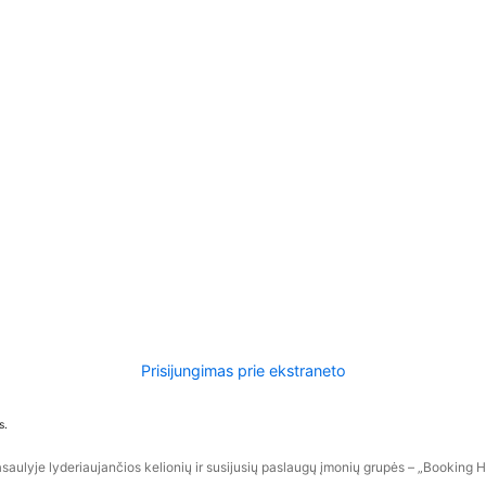
Prisijungimas prie ekstraneto
s.
aulyje lyderiaujančios kelionių ir susijusių paslaugų įmonių grupės – „Booking Hol