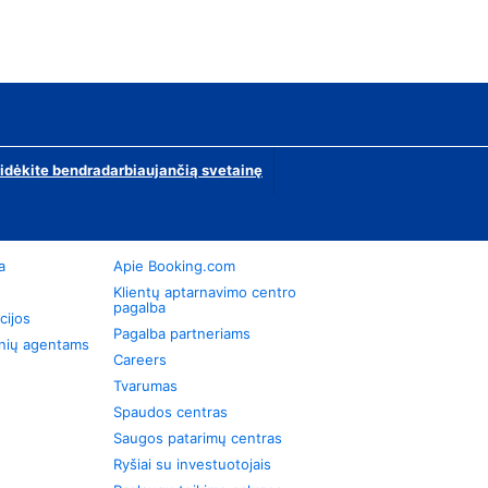
ridėkite bendradarbiaujančią svetainę
a
Apie Booking.com
Klientų aptarnavimo centro
pagalba
cijos
Pagalba partneriams
onių agentams
Careers
Tvarumas
Spaudos centras
Saugos patarimų centras
Ryšiai su investuotojais