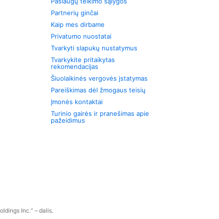
Paslaugų teikimo sąlygos
Partnerių ginčai
Kaip mes dirbame
Privatumo nuostatai
Tvarkyti slapukų nustatymus
Tvarkykite pritaikytas
rekomendacijas
Šiuolaikinės vergovės įstatymas
Pareiškimas dėl žmogaus teisių
Įmonės kontaktai
Turinio gairės ir pranešimas apie
pažeidimus
dings Inc.“ – dalis.