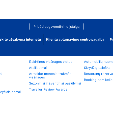
Pridėti apgyvendinimo įstaigą
skite užsakymą internetu
Klientų aptarnavimo centro pagalba
P
Išskirtinės viešnagės vietos
Automobilių nuom
Atsiliepimai
Skrydžių paieška
ai
Atraskite mėnesio trukmės
Restoranų rezerva
viešnages
Booking.com Keli
Sezoniniai ir šventiniai pasiūlymai
Traveller Review Awards
ryčiais namai