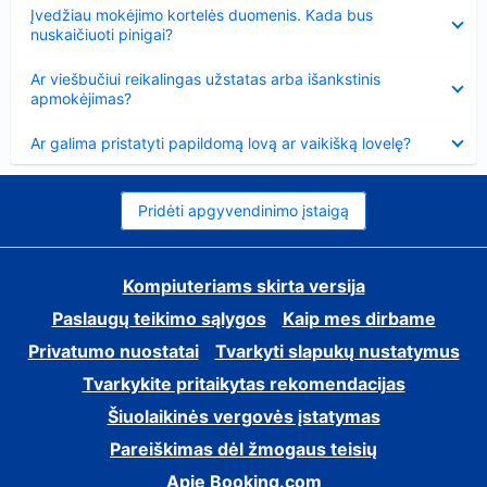
Suglausta
Įvedžiau mokėjimo kortelės duomenis. Kada bus
nuskaičiuoti pinigai?
Suglausta
Ar viešbučiui reikalingas užstatas arba išankstinis
apmokėjimas?
Suglausta
Ar galima pristatyti papildomą lovą ar vaikišką lovelę?
Pridėti apgyvendinimo įstaigą
Kompiuteriams skirta versija
Paslaugų teikimo sąlygos
Kaip mes dirbame
Privatumo nuostatai
Tvarkyti slapukų nustatymus
Tvarkykite pritaikytas rekomendacijas
Šiuolaikinės vergovės įstatymas
Pareiškimas dėl žmogaus teisių
Apie Booking.com