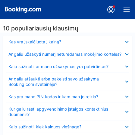
10 populiariausių klausimų
Suglausta
Kas yra įskaičiuota į kainą?
Suglausta
Ar galiu užsakyti numerį neturėdamas mokėjimo kortelės?
Suglausta
Kaip sužinoti, ar mano užsakymas yra patvirtintas?
Suglausta
Ar galiu atšaukti arba pakeisti savo užsakymą
Booking.com svetainėje?
Suglausta
Kas yra mano PIN kodas ir kam man jo reikia?
Suglausta
Kur galiu rasti apgyvendinimo įstaigos kontaktinius
duomenis?
Suglausta
Kaip sužinoti, kiek kainuos viešnagė?