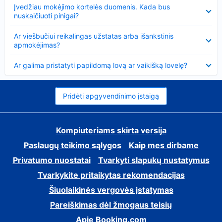
Suglausta
Įvedžiau mokėjimo kortelės duomenis. Kada bus
nuskaičiuoti pinigai?
Suglausta
Ar viešbučiui reikalingas užstatas arba išankstinis
apmokėjimas?
Suglausta
Ar galima pristatyti papildomą lovą ar vaikišką lovelę?
Pridėti apgyvendinimo įstaigą
Kompiuteriams skirta versija
Paslaugų teikimo sąlygos
Kaip mes dirbame
Privatumo nuostatai
Tvarkyti slapukų nustatymus
Tvarkykite pritaikytas rekomendacijas
Šiuolaikinės vergovės įstatymas
Pareiškimas dėl žmogaus teisių
Apie Booking.com