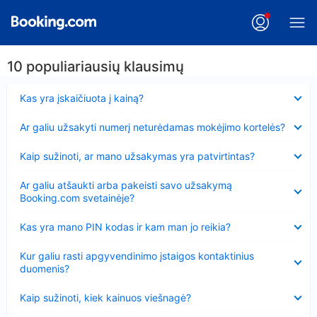
10 populiariausių klausimų
Suglausta
Kas yra įskaičiuota į kainą?
Suglausta
Ar galiu užsakyti numerį neturėdamas mokėjimo kortelės?
Suglausta
Kaip sužinoti, ar mano užsakymas yra patvirtintas?
Suglausta
Ar galiu atšaukti arba pakeisti savo užsakymą
Booking.com svetainėje?
Suglausta
Kas yra mano PIN kodas ir kam man jo reikia?
Suglausta
Kur galiu rasti apgyvendinimo įstaigos kontaktinius
duomenis?
Suglausta
Kaip sužinoti, kiek kainuos viešnagė?