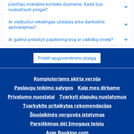
Suglausta
Įvedžiau mokėjimo kortelės duomenis. Kada bus
nuskaičiuoti pinigai?
Suglausta
Ar viešbučiui reikalingas užstatas arba išankstinis
apmokėjimas?
Suglausta
Ar galima pristatyti papildomą lovą ar vaikišką lovelę?
Pridėti apgyvendinimo įstaigą
Kompiuteriams skirta versija
Paslaugų teikimo sąlygos
Kaip mes dirbame
Privatumo nuostatai
Tvarkyti slapukų nustatymus
Tvarkykite pritaikytas rekomendacijas
Šiuolaikinės vergovės įstatymas
Pareiškimas dėl žmogaus teisių
Apie Booking.com