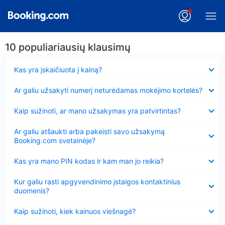
10 populiariausių klausimų
Suglausta
Kas yra įskaičiuota į kainą?
Suglausta
Ar galiu užsakyti numerį neturėdamas mokėjimo kortelės?
Suglausta
Kaip sužinoti, ar mano užsakymas yra patvirtintas?
Suglausta
Ar galiu atšaukti arba pakeisti savo užsakymą
Booking.com svetainėje?
Suglausta
Kas yra mano PIN kodas ir kam man jo reikia?
Suglausta
Kur galiu rasti apgyvendinimo įstaigos kontaktinius
duomenis?
Suglausta
Kaip sužinoti, kiek kainuos viešnagė?