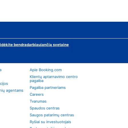
ridėkite bendradarbiaujančią svetainę
a
Apie Booking.com
Klientų aptarnavimo centro
pagalba
cijos
Pagalba partneriams
onių agentams
Careers
Tvarumas
Spaudos centras
Saugos patarimų centras
Ryšiai su investuotojais