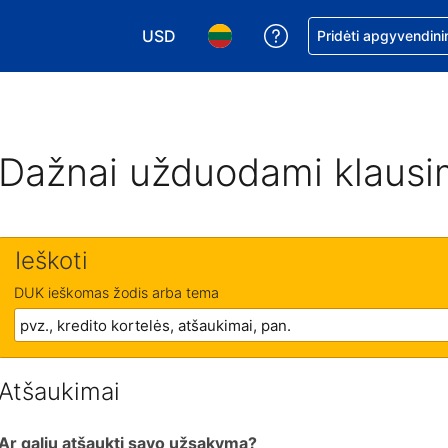
USD
Pagalba dėl užsaky
Pridėti apgyvendini
Pasirinkite valiutą. Jūsų pasirinkta valiu
Pasirinkite kalbą. Jūsų pasirink
Dažnai užduodami klausi
Ieškoti
DUK ieškomas žodis arba tema
Atšaukimai
Ar galiu atšaukti savo užsakymą?