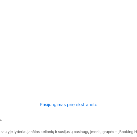
Prisijungimas prie ekstraneto
s.
aulyje lyderiaujančios kelionių ir susijusių paslaugų įmonių grupės – „Booking Hol