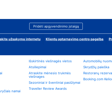
Pridėti apgyvendinimo įstaigą
skite užsakymą internetu
Klientų aptarnavimo centro pagalba
P
Išskirtinės viešnagės vietos
Automobilių nuom
Atsiliepimai
Skrydžių paieška
ai
Atraskite mėnesio trukmės
Restoranų rezerva
viešnages
Booking.com Keli
Sezoniniai ir šventiniai pasiūlymai
Traveller Review Awards
ryčiais namai