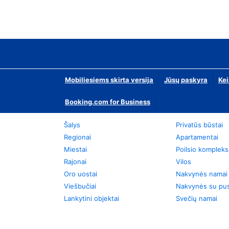
Mobiliesiems skirta versija
Jūsų paskyra
Kei
Booking.com for Business
Šalys
Privatūs būstai
Regionai
Apartamentai
Miestai
Poilsio kompleks
Rajonai
Vilos
Oro uostai
Nakvynės namai
Viešbučiai
Nakvynės su pus
Lankytini objektai
Svečių namai