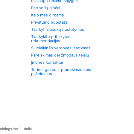
Paslaugų teikimo sąlygos
Partnerių ginčai
Kaip mes dirbame
Privatumo nuostatai
Tvarkyti slapukų nustatymus
Tvarkykite pritaikytas
rekomendacijas
Šiuolaikinės vergovės įstatymas
Pareiškimas dėl žmogaus teisių
Įmonės kontaktai
Turinio gairės ir pranešimas apie
pažeidimus
dings Inc.“ – dalis.