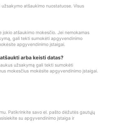
ti užsakymo atšaukimo nuostatuose. Visus
e jokio atšaukimo mokesčio. Jei nemokamas
kymą, gali tekti sumokėti apgyvendinimo
okėsite apgyvendinimo įstaigai.
atšaukti arba keisti datas?
aukus užsakymą gali tekti sumokėti
mus mokesčius mokėsite apgyvendinimo įstaigai.
mu. Patikrinkite savo el. pašto dėžutės gautųjų
usisiekite su apgyvendinimo įstaiga ir