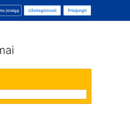
mo
mo įstaigą
Užsiregistruoti
Prisijungti
ta: Jungtinių Valstijų doleris
ta kalba: Lietuvių
mai