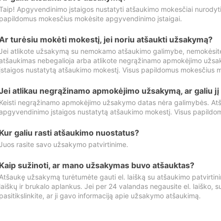
Taip! Apgyvendinimo įstaigos nustatyti atšaukimo mokesčiai nurody
papildomus mokesčius mokėsite apgyvendinimo įstaigai.
Ar turėsiu mokėti mokestį, jei noriu atšaukti užsakymą?
Jei atlikote užsakymą su nemokamo atšaukimo galimybe, nemokėsit
atšaukimas nebegalioja arba atlikote negrąžinamo apmokėjimo užsa
įstaigos nustatytą atšaukimo mokestį. Visus papildomus mokesčius m
Jei atlikau negrąžinamo apmokėjimo užsakymą, ar galiu jį 
Keisti negrąžinamo apmokėjimo užsakymo datas nėra galimybės. Atš
apgyvendinimo įstaigos nustatytą atšaukimo mokestį. Visus papildo
Kur galiu rasti atšaukimo nuostatus?
Juos rasite savo užsakymo patvirtinime.
Kaip sužinoti, ar mano užsakymas buvo atšauktas?
Atšaukę užsakymą turėtumėte gauti el. laišką su atšaukimo patvirtini
laiškų ir brukalo aplankus. Jei per 24 valandas negausite el. laiško, s
pasitikslinkite, ar ji gavo informaciją apie užsakymo atšaukimą.