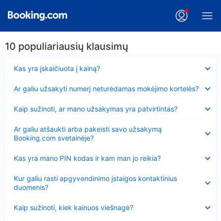
10 populiariausių klausimų
Suglausta
Kas yra įskaičiuota į kainą?
Suglausta
Ar galiu užsakyti numerį neturėdamas mokėjimo kortelės?
Suglausta
Kaip sužinoti, ar mano užsakymas yra patvirtintas?
Suglausta
Ar galiu atšaukti arba pakeisti savo užsakymą
Booking.com svetainėje?
Suglausta
Kas yra mano PIN kodas ir kam man jo reikia?
Suglausta
Kur galiu rasti apgyvendinimo įstaigos kontaktinius
duomenis?
Suglausta
Kaip sužinoti, kiek kainuos viešnagė?