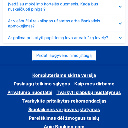
Suglausta
Įvedžiau mokėjimo kortelės duomenis. Kada bus
nuskaičiuoti pinigai?
Suglausta
Ar viešbučiui reikalingas užstatas arba išankstinis
apmokėjimas?
Suglausta
Ar galima pristatyti papildomą lovą ar vaikišką lovelę?
Pridėti apgyvendinimo įstaigą
Kompiuteriams skirta versija
Paslaugų teikimo sąlygos
Kaip mes dirbame
Privatumo nuostatai
Tvarkyti slapukų nustatymus
Tvarkykite pritaikytas rekomendacijas
Šiuolaikinės vergovės įstatymas
Pareiškimas dėl žmogaus teisių
Apie Booking.com