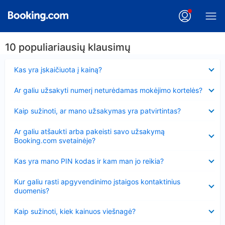
10 populiariausių klausimų
Suglausta
Kas yra įskaičiuota į kainą?
Suglausta
Ar galiu užsakyti numerį neturėdamas mokėjimo kortelės?
Suglausta
Kaip sužinoti, ar mano užsakymas yra patvirtintas?
Suglausta
Ar galiu atšaukti arba pakeisti savo užsakymą
Booking.com svetainėje?
Suglausta
Kas yra mano PIN kodas ir kam man jo reikia?
Suglausta
Kur galiu rasti apgyvendinimo įstaigos kontaktinius
duomenis?
Suglausta
Kaip sužinoti, kiek kainuos viešnagė?