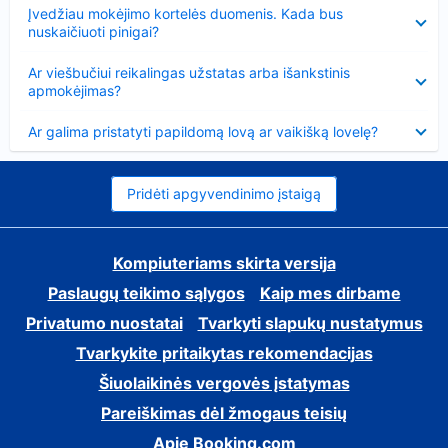
Suglausta
Įvedžiau mokėjimo kortelės duomenis. Kada bus
nuskaičiuoti pinigai?
Suglausta
Ar viešbučiui reikalingas užstatas arba išankstinis
apmokėjimas?
Suglausta
Ar galima pristatyti papildomą lovą ar vaikišką lovelę?
Pridėti apgyvendinimo įstaigą
Kompiuteriams skirta versija
Paslaugų teikimo sąlygos
Kaip mes dirbame
Privatumo nuostatai
Tvarkyti slapukų nustatymus
Tvarkykite pritaikytas rekomendacijas
Šiuolaikinės vergovės įstatymas
Pareiškimas dėl žmogaus teisių
Apie Booking.com