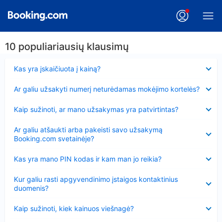
10 populiariausių klausimų
Suglausta
Kas yra įskaičiuota į kainą?
Suglausta
Ar galiu užsakyti numerį neturėdamas mokėjimo kortelės?
Suglausta
Kaip sužinoti, ar mano užsakymas yra patvirtintas?
Suglausta
Ar galiu atšaukti arba pakeisti savo užsakymą
Booking.com svetainėje?
Suglausta
Kas yra mano PIN kodas ir kam man jo reikia?
Suglausta
Kur galiu rasti apgyvendinimo įstaigos kontaktinius
duomenis?
Suglausta
Kaip sužinoti, kiek kainuos viešnagė?