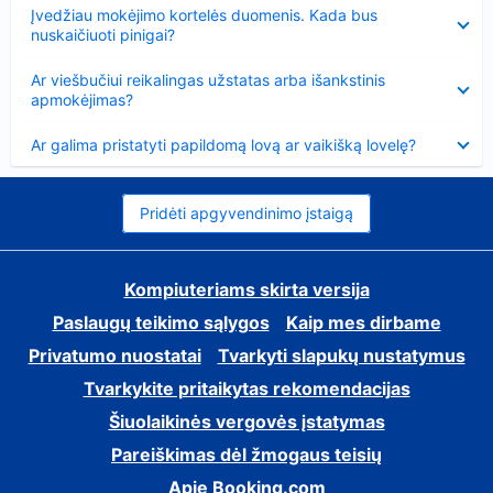
Suglausta
Įvedžiau mokėjimo kortelės duomenis. Kada bus
nuskaičiuoti pinigai?
Suglausta
Ar viešbučiui reikalingas užstatas arba išankstinis
apmokėjimas?
Suglausta
Ar galima pristatyti papildomą lovą ar vaikišką lovelę?
Pridėti apgyvendinimo įstaigą
Kompiuteriams skirta versija
Paslaugų teikimo sąlygos
Kaip mes dirbame
Privatumo nuostatai
Tvarkyti slapukų nustatymus
Tvarkykite pritaikytas rekomendacijas
Šiuolaikinės vergovės įstatymas
Pareiškimas dėl žmogaus teisių
Apie Booking.com