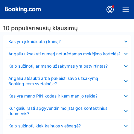
10 populiariausių klausimų
Suglausta
Kas yra įskaičiuota į kainą?
Suglausta
Ar galiu užsakyti numerį neturėdamas mokėjimo kortelės?
Suglausta
Kaip sužinoti, ar mano užsakymas yra patvirtintas?
Suglausta
Ar galiu atšaukti arba pakeisti savo užsakymą
Booking.com svetainėje?
Suglausta
Kas yra mano PIN kodas ir kam man jo reikia?
Suglausta
Kur galiu rasti apgyvendinimo įstaigos kontaktinius
duomenis?
Suglausta
Kaip sužinoti, kiek kainuos viešnagė?