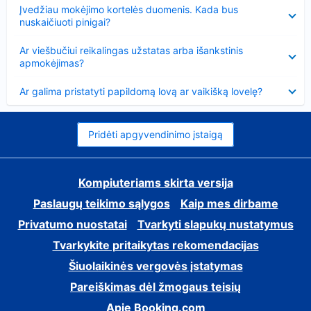
Suglausta
Įvedžiau mokėjimo kortelės duomenis. Kada bus
nuskaičiuoti pinigai?
Suglausta
Ar viešbučiui reikalingas užstatas arba išankstinis
apmokėjimas?
Suglausta
Ar galima pristatyti papildomą lovą ar vaikišką lovelę?
Pridėti apgyvendinimo įstaigą
Kompiuteriams skirta versija
Paslaugų teikimo sąlygos
Kaip mes dirbame
Privatumo nuostatai
Tvarkyti slapukų nustatymus
Tvarkykite pritaikytas rekomendacijas
Šiuolaikinės vergovės įstatymas
Pareiškimas dėl žmogaus teisių
Apie Booking.com