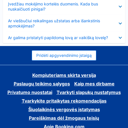
Suglausta
Įvedžiau mokėjimo kortelės duomenis. Kada bus
nuskaičiuoti pinigai?
Suglausta
Ar viešbučiui reikalingas užstatas arba išankstinis
apmokėjimas?
Suglausta
Ar galima pristatyti papildomą lovą ar vaikišką lovelę?
Pridėti apgyvendinimo įstaigą
Kompiuteriams skirta versija
Paslaugų teikimo sąlygos
Kaip mes dirbame
Privatumo nuostatai
Tvarkyti slapukų nustatymus
Tvarkykite pritaikytas rekomendacijas
Šiuolaikinės vergovės įstatymas
Pareiškimas dėl žmogaus teisių
Apie Booking.com