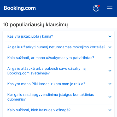
10 populiariausių klausimų
Suglausta
Kas yra įskaičiuota į kainą?
Suglausta
Ar galiu užsakyti numerį neturėdamas mokėjimo kortelės?
Suglausta
Kaip sužinoti, ar mano užsakymas yra patvirtintas?
Suglausta
Ar galiu atšaukti arba pakeisti savo užsakymą
Booking.com svetainėje?
Suglausta
Kas yra mano PIN kodas ir kam man jo reikia?
Suglausta
Kur galiu rasti apgyvendinimo įstaigos kontaktinius
duomenis?
Suglausta
Kaip sužinoti, kiek kainuos viešnagė?