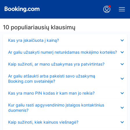
10 populiariausių klausimų
Suglausta
Kas yra įskaičiuota į kainą?
Suglausta
Ar galiu užsakyti numerį neturėdamas mokėjimo kortelės?
Suglausta
Kaip sužinoti, ar mano užsakymas yra patvirtintas?
Suglausta
Ar galiu atšaukti arba pakeisti savo užsakymą
Booking.com svetainėje?
Suglausta
Kas yra mano PIN kodas ir kam man jo reikia?
Suglausta
Kur galiu rasti apgyvendinimo įstaigos kontaktinius
duomenis?
Suglausta
Kaip sužinoti, kiek kainuos viešnagė?