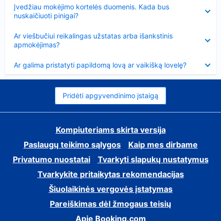
Suglausta
Įvedžiau mokėjimo kortelės duomenis. Kada bus
nuskaičiuoti pinigai?
Suglausta
Ar viešbučiui reikalingas užstatas arba išankstinis
apmokėjimas?
Suglausta
Ar galima pristatyti papildomą lovą ar vaikišką lovelę?
Pridėti apgyvendinimo įstaigą
Kompiuteriams skirta versija
Paslaugų teikimo sąlygos
Kaip mes dirbame
Privatumo nuostatai
Tvarkyti slapukų nustatymus
Tvarkykite pritaikytas rekomendacijas
Šiuolaikinės vergovės įstatymas
Pareiškimas dėl žmogaus teisių
Apie Booking.com