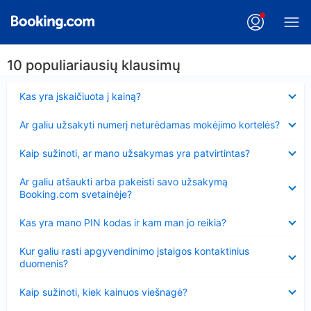
10 populiariausių klausimų
Suglausta
Kas yra įskaičiuota į kainą?
Suglausta
Ar galiu užsakyti numerį neturėdamas mokėjimo kortelės?
Suglausta
Kaip sužinoti, ar mano užsakymas yra patvirtintas?
Suglausta
Ar galiu atšaukti arba pakeisti savo užsakymą
Booking.com svetainėje?
Suglausta
Kas yra mano PIN kodas ir kam man jo reikia?
Suglausta
Kur galiu rasti apgyvendinimo įstaigos kontaktinius
duomenis?
Suglausta
Kaip sužinoti, kiek kainuos viešnagė?