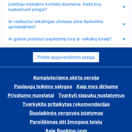
Suglausta
Įvedžiau mokėjimo kortelės duomenis. Kada bus
nuskaičiuoti pinigai?
Suglausta
Ar viešbučiui reikalingas užstatas arba išankstinis
apmokėjimas?
Suglausta
Ar galima pristatyti papildomą lovą ar vaikišką lovelę?
Pridėti apgyvendinimo įstaigą
Kompiuteriams skirta versija
Paslaugų teikimo sąlygos
Kaip mes dirbame
Privatumo nuostatai
Tvarkyti slapukų nustatymus
Tvarkykite pritaikytas rekomendacijas
Šiuolaikinės vergovės įstatymas
Pareiškimas dėl žmogaus teisių
Apie Booking.com