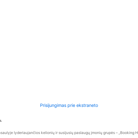
Prisijungimas prie ekstraneto
s.
aulyje lyderiaujančios kelionių ir susijusių paslaugų įmonių grupės – „Booking Hol