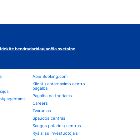
ridėkite bendradarbiaujančią svetainę
a
Apie Booking.com
Klientų aptarnavimo centro
pagalba
cijos
Pagalba partneriams
onių agentams
Careers
Tvarumas
Spaudos centras
Saugos patarimų centras
Ryšiai su investuotojais