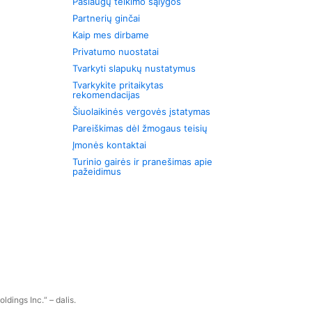
Paslaugų teikimo sąlygos
Partnerių ginčai
Kaip mes dirbame
Privatumo nuostatai
Tvarkyti slapukų nustatymus
Tvarkykite pritaikytas
rekomendacijas
Šiuolaikinės vergovės įstatymas
Pareiškimas dėl žmogaus teisių
Įmonės kontaktai
Turinio gairės ir pranešimas apie
pažeidimus
dings Inc.“ – dalis.