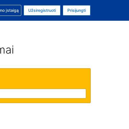
mo
mo įstaigą
Užsiregistruoti
Prisijungti
uta: Euras
ta kalba: Lietuvių
mai