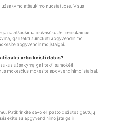
ti užsakymo atšaukimo nuostatuose. Visus
e jokio atšaukimo mokesčio. Jei nemokamas
kymą, gali tekti sumokėti apgyvendinimo
okėsite apgyvendinimo įstaigai.
atšaukti arba keisti datas?
aukus užsakymą gali tekti sumokėti
mus mokesčius mokėsite apgyvendinimo įstaigai.
mu. Patikrinkite savo el. pašto dėžutės gautųjų
usisiekite su apgyvendinimo įstaiga ir