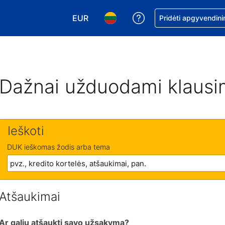
EUR
Pagalba dėl užsaky
Pridėti apgyvendini
Pasirinkite valiutą. Jūsų pasirinkta vali
Pasirinkite kalbą. Jūsų pasirink
Dažnai užduodami klausi
Ieškoti
DUK ieškomas žodis arba tema
Atšaukimai
Ar galiu atšaukti savo užsakymą?