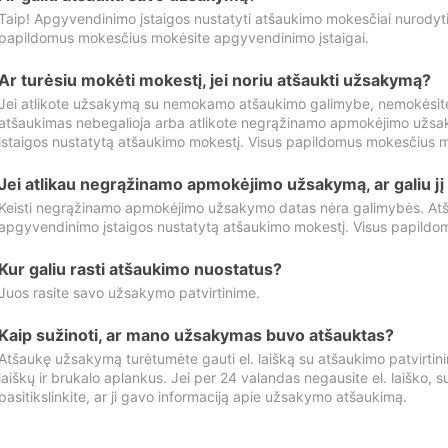
Taip! Apgyvendinimo įstaigos nustatyti atšaukimo mokesčiai nurody
papildomus mokesčius mokėsite apgyvendinimo įstaigai.
Ar turėsiu mokėti mokestį, jei noriu atšaukti užsakymą?
Jei atlikote užsakymą su nemokamo atšaukimo galimybe, nemokėsit
atšaukimas nebegalioja arba atlikote negrąžinamo apmokėjimo užsa
įstaigos nustatytą atšaukimo mokestį. Visus papildomus mokesčius m
Jei atlikau negrąžinamo apmokėjimo užsakymą, ar galiu jį 
Keisti negrąžinamo apmokėjimo užsakymo datas nėra galimybės. Atš
apgyvendinimo įstaigos nustatytą atšaukimo mokestį. Visus papildo
Kur galiu rasti atšaukimo nuostatus?
Juos rasite savo užsakymo patvirtinime.
Kaip sužinoti, ar mano užsakymas buvo atšauktas?
Atšaukę užsakymą turėtumėte gauti el. laišką su atšaukimo patvirtini
laiškų ir brukalo aplankus. Jei per 24 valandas negausite el. laiško, s
pasitikslinkite, ar ji gavo informaciją apie užsakymo atšaukimą.