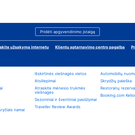
Pridėti apgyvendinimo įstaigą
skite užsakymą internetu
Klientų aptarnavimo centro pagalba
P
Išskirtinės viešnagės vietos
Automobilių nuom
Atsiliepimai
Skrydžių paieška
ai
Atraskite mėnesio trukmės
Restoranų rezerva
viešnages
Booking.com Keli
Sezoniniai ir šventiniai pasiūlymai
Traveller Review Awards
ryčiais namai