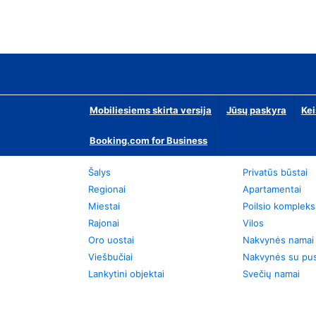
Mobiliesiems skirta versija
Jūsų paskyra
Kei
Booking.com for Business
Šalys
Privatūs būstai
Regionai
Apartamentai
Miestai
Poilsio kompleks
Rajonai
Vilos
Oro uostai
Nakvynės namai
Viešbučiai
Nakvynės su pus
Lankytini objektai
Svečių namai