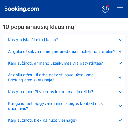
10 populiariausių klausimų
Suglausta
Kas yra įskaičiuota į kainą?
Suglausta
Ar galiu užsakyti numerį neturėdamas mokėjimo kortelės?
Suglausta
Kaip sužinoti, ar mano užsakymas yra patvirtintas?
Suglausta
Ar galiu atšaukti arba pakeisti savo užsakymą
Booking.com svetainėje?
Suglausta
Kas yra mano PIN kodas ir kam man jo reikia?
Suglausta
Kur galiu rasti apgyvendinimo įstaigos kontaktinius
duomenis?
Suglausta
Kaip sužinoti, kiek kainuos viešnagė?