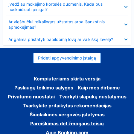
Suglausta
Įvedžiau mokėjimo kortelės duomenis. Kada bus
nuskaičiuoti pinigai?
Suglausta
Ar viešbučiui reikalingas užstatas arba išankstinis
apmokėjimas?
Suglausta
Ar galima pristatyti papildomą lovą ar vaikišką lovelę?
Pridėti apgyvendinimo įstaigą
Kompiuteriams skirta versija
Paslaugų teikimo sąlygos
Kaip mes dirbame
Privatumo nuostatai
Tvarkyti slapukų nustatymus
Tvarkykite pritaikytas rekomendacijas
Šiuolaikinės vergovės įstatymas
Pareiškimas dėl žmogaus teisių
Apie Booking.com